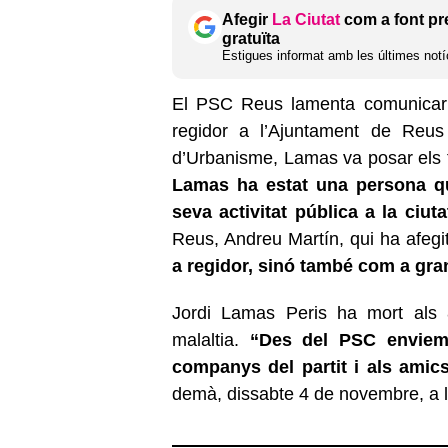
Afegir
La Ciutat
com a font pr
gratuïta
Estigues informat amb les últimes notíc
El PSC Reus lamenta comunicar l
regidor a l’Ajuntament de Reu
d’Urbanisme, Lamas va posar els 
Lamas ha estat una persona qu
seva activitat pública a la ciuta
Reus, Andreu Martín, qui ha afeg
a regidor, sinó també com a gra
Jordi Lamas Peris ha mort als 8
malaltia.
“Des del PSC enviem t
companys del partit i als amic
demà, dissabte 4 de novembre, a le