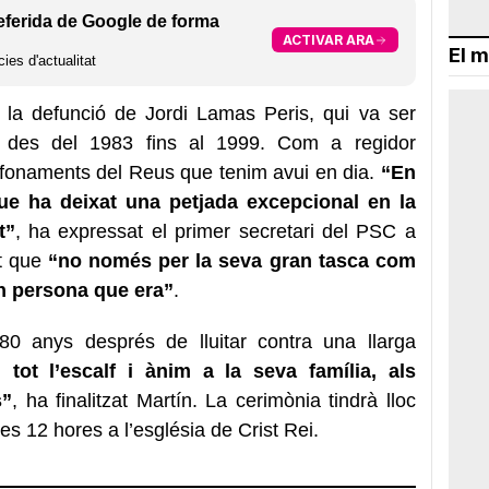
eferida de Google de forma
ACTIVAR ARA
El m
ies d'actualitat
a defunció de Jordi Lamas Peris, qui va ser
s des del 1983 fins al 1999. Com a regidor
fonaments del Reus que tenim avui en dia.
“En
e ha deixat una petjada excepcional en la
t”
, ha expressat el primer secretari del PSC a
it que
“no només per la seva gran tasca com
n persona que era”
.
0 anys després de lluitar contra una llarga
ot l’escalf i ànim a la seva família, als
s”
, ha finalitzat Martín. La cerimònia tindrà lloc
s 12 hores a l’església de Crist Rei.