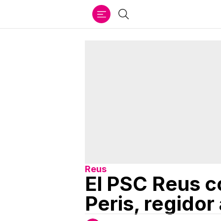
Ir
Cercar
al
contenido
Reus
El PSC Reus c
Peris, regidor