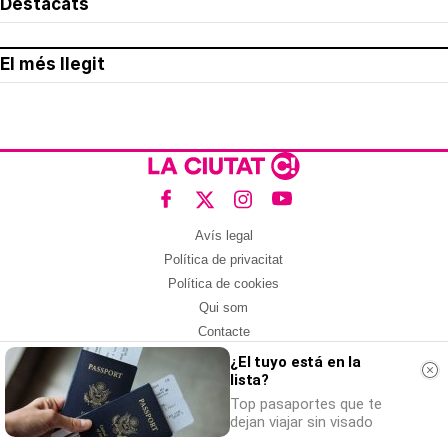
Destacats
El més llegit
Avís legal
Política de privacitat
Política de cookies
Qui som
Contacte
Xarxes socials
¿El tuyo está en la
lista?
Amb col·laboració de:
Top pasaportes que te
dejan viajar sin visado