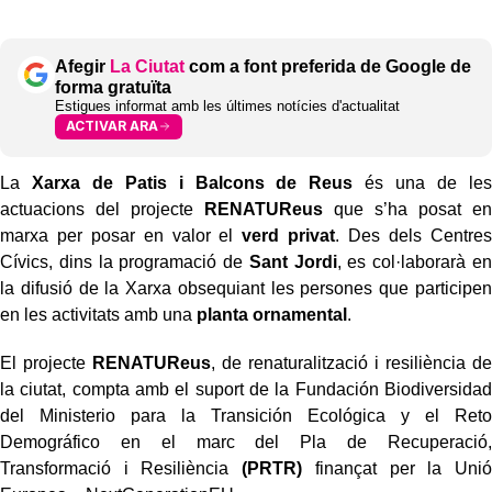
Afegir
La Ciutat
com a font preferida de Google de
forma gratuïta
Estigues informat amb les últimes notícies d'actualitat
ACTIVAR ARA
La
Xarxa de Patis i Balcons de Reus
és una de les
actuacions del projecte
RENATUReus
que s’ha posat en
marxa per posar en valor el
verd privat
. Des dels Centres
Cívics, dins la programació de
Sant Jordi
, es col·laborarà en
la difusió de la Xarxa obsequiant les persones que participen
en les activitats amb una
planta ornamental
.
El projecte
RENATUReus
, de renaturalització i resiliència de
la ciutat, compta amb el suport de la Fundación Biodiversidad
del Ministerio para la Transición Ecológica y el Reto
Demográfico en el marc del Pla de Recuperació,
Transformació i Resiliència
(PRTR)
finançat per la Unió