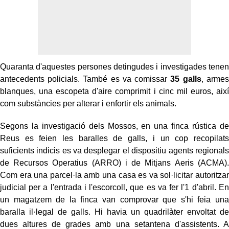
Quaranta d'aquestes persones detingudes i investigades tenen
antecedents policials. També es va comissar
35 galls
, armes
blanques, una escopeta d'aire comprimit i cinc mil euros, així
com substàncies per alterar i enfortir els animals.
Segons la investigació dels Mossos, en una finca rústica de
Reus es feien les baralles de galls, i un cop recopilats
suficients indicis es va desplegar el dispositiu agents regionals
de Recursos Operatius (ARRO) i de Mitjans Aeris (ACMA).
Com era una parcel·la amb una casa es va sol·licitar autoritzar
judicial per a l'entrada i l'escorcoll, que es va fer l'1 d'abril. En
un magatzem de la finca van comprovar que s'hi feia una
baralla il·legal de galls. Hi havia un quadrilàter envoltat de
dues altures de grades amb una setantena d'assistents. A