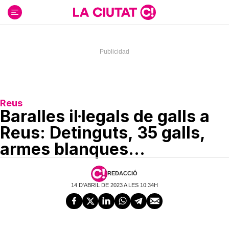
Ir
al
contenido
Reus
Baralles il·legals de galls a
Reus: Detinguts, 35 galls,
armes blanques...
REDACCIÓ
14 D'ABRIL DE 2023 A LES 10:34H