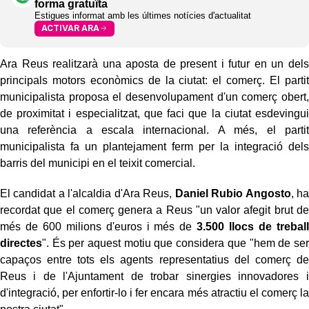
forma gratuïta
Estigues informat amb les últimes notícies d'actualitat
ACTIVAR ARA
Ara Reus realitzarà una aposta de present i futur en un dels
principals motors econòmics de la ciutat: el comerç. El partit
municipalista proposa el desenvolupament d'un comerç obert,
de proximitat i especialitzat, que faci que la ciutat esdevingui
una referència a escala internacional. A més, el partit
municipalista fa un plantejament ferm per la integració dels
barris del municipi en el teixit comercial.
El candidat a l'alcaldia d'Ara Reus,
Daniel Rubio Angosto
, ha
recordat que el comerç genera a Reus "un valor afegit brut de
més de 600 milions d'euros i més de
3.500 llocs de treball
directes
". És per aquest motiu que considera que "hem de ser
capaços entre tots els agents representatius del comerç de
Reus i de l'Ajuntament de trobar sinergies innovadores i
d'integració, per enfortir-lo i fer encara més atractiu el comerç la