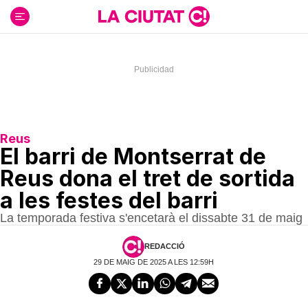
Ir
al
contenido
Reus
El barri de Montserrat de
Reus dona el tret de sortida
a les festes del barri
La temporada festiva s'encetarà el dissabte 31 de maig
REDACCIÓ
29 DE MAIG DE 2025 A LES 12:59H