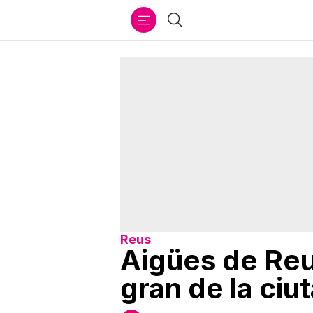
Ir
Cercar
al
contenido
Reus
Aigües de Reu
gran de la ciut