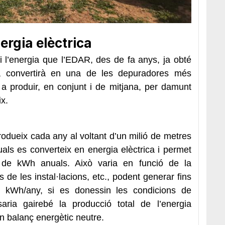
ergia elèctrica
 l’energia que l’EDAR, des de fa anys, ja obté
 la convertirà en una de les depuradores més
 a produir, en conjunt i de mitjana, per damunt
x.
dueix cada any al voltant d’un milió de metres
als es converteix en energia elèctrica i permet
ió de kWh anuals. Això varia en funció de la
s de les instal·lacions, etc., podent generar fins
 kWh/any, si es donessin les condicions de
saria gairebé la producció total de l’energia
un balanç energètic neutre.