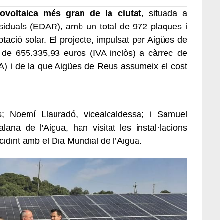
tovoltaica més gran de la ciutat
, situada a
siduals (EDAR), amb un total de 972 plaques i
ptació solar. El projecte, impulsat per Aigües de
 de 655.335,93 euros (IVA inclòs) a càrrec de
A) i de la que Aigües de Reus assumeix el cost
s; Noemí Llauradó, vicealcaldessa; i Samuel
lana de l'Aigua, han visitat les instal·lacions
idint amb el Dia Mundial de l’Aigua.