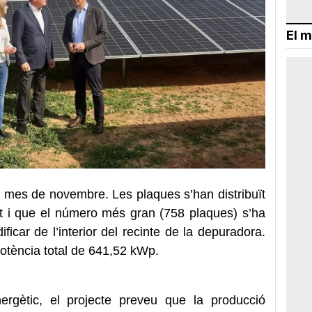
El m
 mes de novembre. Les plaques s’han distribuït
tot i que el número més gran (758 plaques) s’ha
ficar de l’interior del recinte de la depuradora.
 potència total de 641,52 kWp.
rgètic, el projecte preveu que la producció