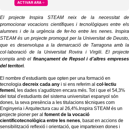
ACTIVAR ARA
El projecte Inspira STEAM neix de la necessitat de
promocionar vocacions científiques i tecnològiques entre els
alumnes i de la urgència de fer-ho entre les nenes. Inspira
STEAM és un projecte promogut per la Universitat de Deusto,
que es desenvolupa a la demarcació de Tarragona amb la
col·laboració de la Universitat Rovira i Virgili. El projecte
compta amb el
finançament de Repsol i d’altres empreses
del territori
.
El nombre d’estudiants que opten per una formació en
tecnologia
decreix cada any
i si ens referim al
col·lectiu
femení
, les dades s'aguditzen encara més. Tot i que el 54,3%
del total d'estudiants del sistema universitari espanyol són
dones, la seva presència a les titulacions tècniques com
Enginyeria i Arquitectura cau al 26,4%.
Inspira STEAM és un
projecte pioner per al
foment de la vocació
cientificotecnològica entre les nenes
, basat en accions de
sensibilització reflexió i orientació, que imparteixen dones i