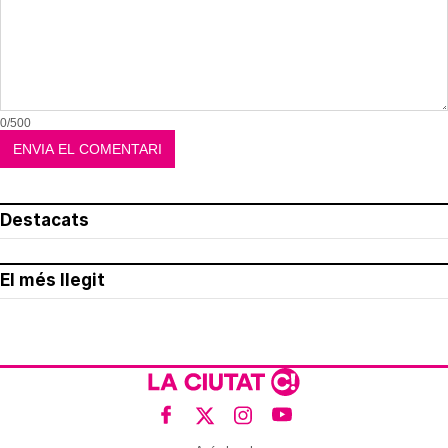
0/500
Destacats
El més llegit