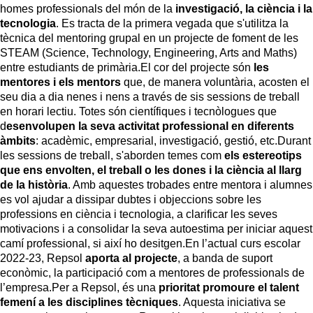
homes professionals del món de la
investigació, la ciència i la
tecnologia
. Es tracta de la primera vegada que s'utilitza la
tècnica del mentoring grupal en un projecte de foment de les
STEAM (Science, Technology, Engineering, Arts and Maths)
entre estudiants de primària.
El cor del projecte són
les
mentores i els mentors
que, de manera voluntària, acosten el
seu dia a dia nenes i nens a través de sis sessions de treball
en horari lectiu. Totes són científiques i tecnòlogues que
d
esenvolupen la seva activitat professional en diferents
àmbits
: acadèmic, empresarial, investigació, gestió, etc.
Durant
les sessions de treball, s'aborden temes com
els estereotips
que ens envolten, el treball o les dones i la ciència al llarg
de la història
. Amb aquestes trobades entre mentora i alumnes
es vol ajudar a dissipar dubtes i objeccions sobre les
professions en ciència i tecnologia, a clarificar les seves
motivacions i a consolidar la seva autoestima per iniciar aquest
camí professional, si així ho desitgen.
En l’actual curs escolar
2022-23, Repsol
aporta al projecte
, a banda de suport
econòmic, la participació com a mentores de professionals de
l’empresa.
Per a Repsol, és una
prioritat promoure el talent
femení a les disciplines tècniques
. Aquesta iniciativa se