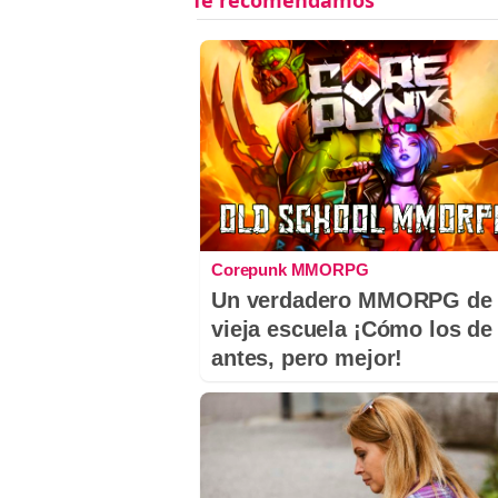
Corepunk MMORPG
Un verdadero MMORPG de 
vieja escuela ¡Cómo los de
antes, pero mejor!