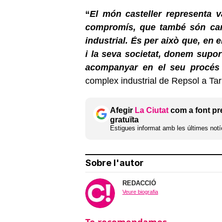
“
El món casteller representa va
compromís, que també són cara
industrial. És per això que, en 
i la seva societat, donem supor
acompanyar en el seu procés d
complex industrial de Repsol a Ta
Afegir
La Ciutat
com a font pr
gratuïta
Estigues informat amb les últimes notíc
Sobre l'autor
REDACCIÓ
Veure biografia