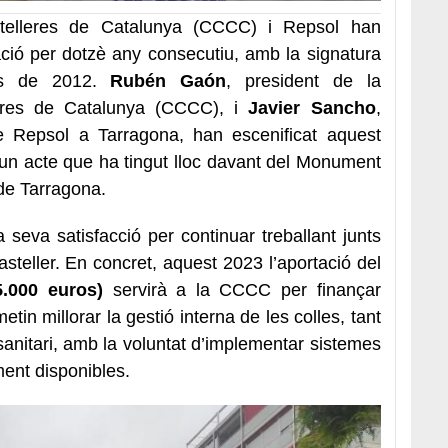
telleres de Catalunya (CCCC) i Repsol han
ració per dotzè any consecutiu, amb la signatura
es de 2012.
Rubén Gaón
, president de la
leres de Catalunya (CCCC), i
Javier Sancho
,
de Repsol a Tarragona, han escenificat aquest
n un acte que ha tingut lloc davant del Monument
de Tarragona.
 seva satisfacció per continuar treballant junts
asteller. En concret, aquest 2023 l’aportació del
5.000 euros)
servirà a la CCCC per finançar
etin millorar la gestió interna de les colles, tant
 sanitari, amb la voluntat d’implementar sistemes
ment disponibles.