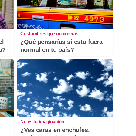
Costumbres que no creerás
el
¿Qué pensarías si esto fuera
io?
normal en tu país?
No es tu imaginación
¿Ves caras en enchufes,