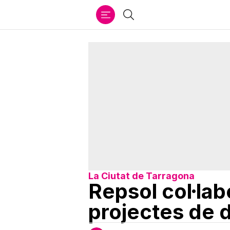
Ir
Cercar
al
contenido
La Ciutat de Tarragona
Repsol col·la
projectes de d