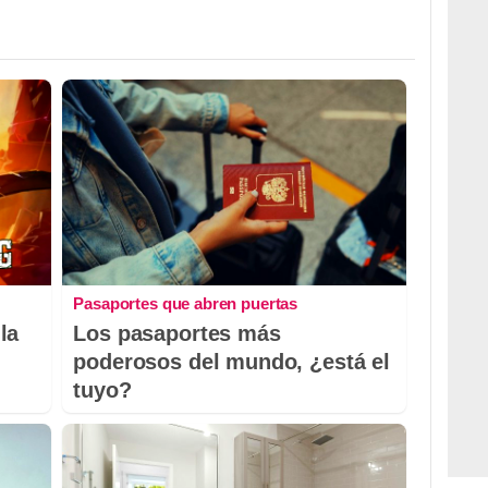
Pasaportes que abren puertas
la
Los pasaportes más
poderosos del mundo, ¿está el
tuyo?