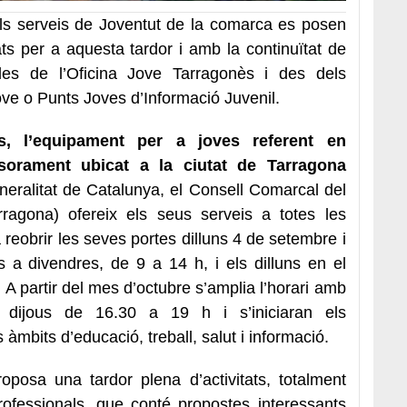
 els serveis de Joventut de la comarca es posen
ts per a aquesta tardor i amb la continuïtat de
des de l’Oficina Jove Tarragonès i des dels
ve o Punts Joves d’Informació Juvenil.
s, l’equipament per a joves referent en
ssorament ubicat a la ciutat de Tarragona
neralitat de Catalunya, el Consell Comarcal del
rragona) ofereix els seus serveis a totes les
reobrir les seves portes dilluns 4 de setembre i
 a divendres, de 9 a 14 h, i els dilluns en el
 A partir del mes d’octubre s’amplia l’horari amb
s dijous de 16.30 a 19 h i s’iniciaran els
mbits d’educació, treball, salut i informació.
oposa una tardor plena d’activitats, totalment
rofessionals, que conté propostes interessants