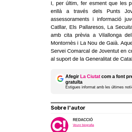
I, per últim, fer esment que les 
enllà a través dels Punts Jo
assessoraments i informació juve
Catllar, Els Pallaresos, La Secui
amb cita prèvia a Vilallonga 
Montornès i La Nou de Gaià. Aque
Servei Comarcal de Joventut en co
al suport de la Generalitat de Cata
Afegir
La Ciutat
com a font pr
gratuïta
Estigues informat amb les últimes notíc
Sobre l'autor
REDACCIÓ
Veure biografia