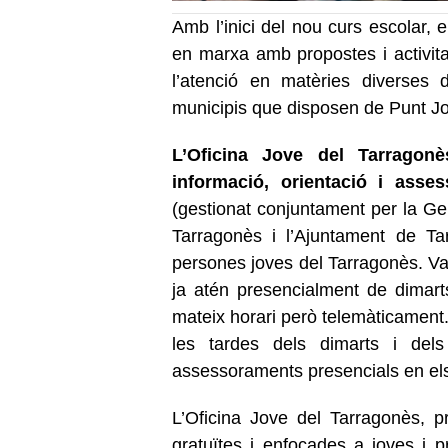
Amb l’inici del nou curs escolar,
en marxa amb propostes i activita
l’atenció en matèries diverses 
municipis que disposen de Punt Jo
L’Oficina Jove del Tarragonè
informació, orientació i asse
(gestionat conjuntament per la Ge
Tarragonès i l’Ajuntament de Ta
persones joves del Tarragonès. Va 
ja atén presencialment de dimarts
mateix horari però telemàticament.
les tardes dels dimarts i del
assessoraments presencials en els à
L’Oficina Jove del Tarragonès, pr
gratuïtes i enfocades a joves i p