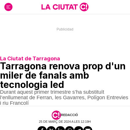
Ir
al
contenido
La Ciutat de Tarragona
Tarragona renova prop d'un
miler de fanals amb
tecnologia led
Durant aquest primer trimestre s’ha substituït
l’enllumenat de Ferran, les Gavarres, Polígon Entrevies
i riu Francolí
REDACCIÓ
25 DE MARÇ DE 2024 A LES 12:19H