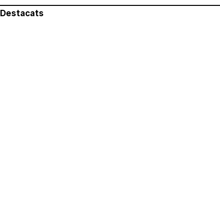
Destacats
El més llegit
Avís legal
Política de privacitat
Política de cookies
Qui som
Contacte
Xarxes socials
Amb col·laboració de: