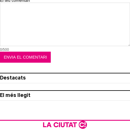
El teu comentari
0/500
Destacats
El més llegit