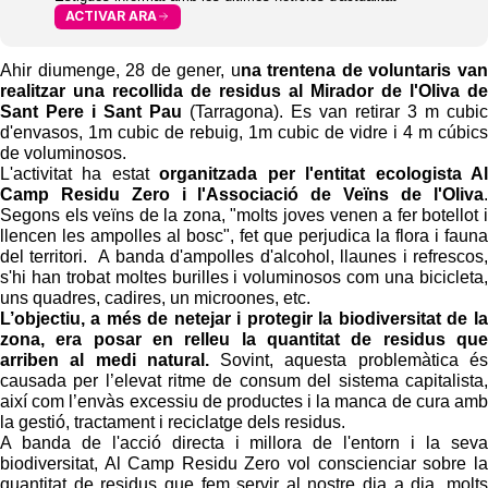
ACTIVAR ARA
Ahir diumenge, 28 de gener, u
na trentena de voluntaris van
realitzar una recollida de residus al Mirador de l'Oliva de
Sant Pere i Sant Pau
(Tarragona). Es van retirar 3 m cubic
d'envasos, 1m cubic de rebuig, 1m cubic de vidre i 4 m cúbics
de voluminosos.
L'activitat ha estat
organitzada per l'entitat ecologista Al
Camp Residu Zero i l'Associació de Veïns de l'Oliva
.
Segons els veïns de la zona, "molts joves venen a fer botellot i
llencen les ampolles al bosc", fet que perjudica la flora i fauna
del territori. A banda d'ampolles d'alcohol, llaunes i refrescos,
s'hi han trobat moltes burilles i voluminosos com una bicicleta,
uns quadres, cadires, un microones, etc.
L’objectiu, a més de netejar i protegir la biodiversitat de la
zona, era posar en relleu la quantitat de residus que
arriben al medi natural.
Sovint, aquesta problemàtica és
causada per l’elevat ritme de consum del sistema capitalista,
així com l’envàs excessiu de productes i la manca de cura amb
la gestió, tractament i reciclatge dels residus.
A banda de l'acció directa i millora de l'entorn i la seva
biodiversitat, Al Camp Residu Zero vol conscienciar sobre la
quantitat de residus que fem servir al nostre dia a dia, molts