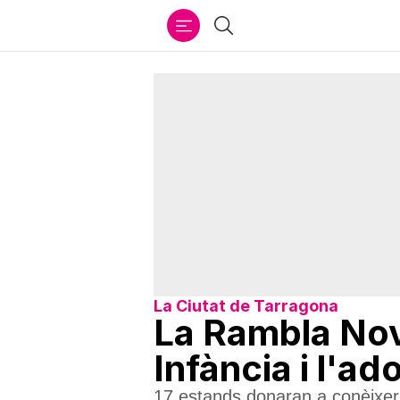
Ir
Cercar
al
contenido
La Ciutat de Tarragona
La Rambla Nova
Infància i l'a
17 estands donaran a conèixer "e