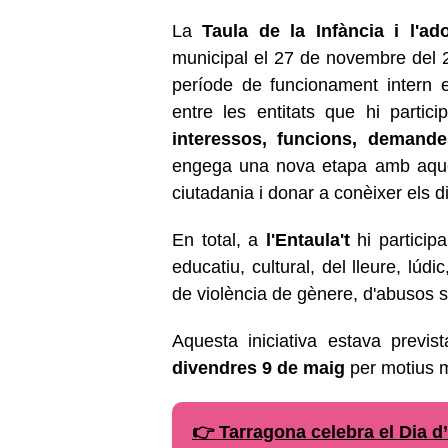
La
Taula de la Infància i l'ad
municipal el 27 de novembre del 2
període de funcionament intern 
entre les entitats que hi parti
interessos, funcions, demande
engega una nova etapa amb aques
ciutadania i donar a conèixer els d
En total, a
l'Entaula't
hi particip
educatiu, cultural, del lleure, lúdi
de violència de gènere, d'abusos sex
Aquesta iniciativa estava previs
divendres 9 de maig
per motius m
👉 Tarragona celebra el Dia 