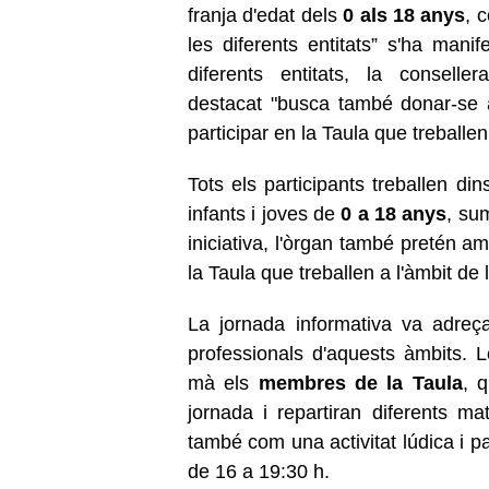
franja d'edat dels
0 als 18 anys
, 
les diferents entitats” s'ha mani
diferents entitats, la consell
destacat "busca també donar-se 
participar en la Taula que treballen 
Tots els participants treballen di
infants i joves de
0 a 18 anys
, su
iniciativa, l'òrgan també pretén a
la Taula que treballen a l'àmbit de l
La jornada informativa va adre
professionals d'aquests àmbits. 
mà els
membres de la Taula
, q
jornada i repartiran diferents mat
també com una activitat lúdica i pa
de 16 a 19:30 h.