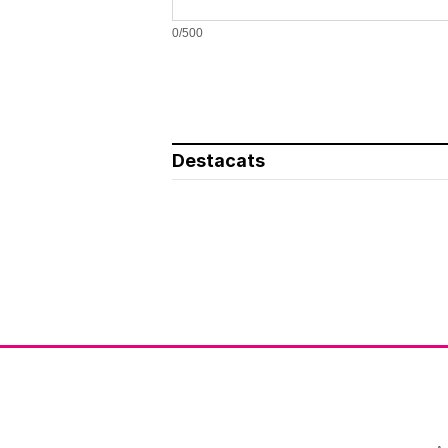
0/500
Destacats