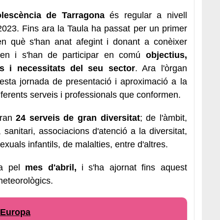
olescència de Tarragona
és regular a nivell
023. Fins ara la Taula ha passat per un primer
en què s'han anat afegint i donant a conèixer
cipen i s'han de participar en comú
objectius,
s i necessitats del seu sector
. Ara l'òrgan
ta jornada de presentació i aproximació a la
iferents serveis i professionals que conformen.
aran
24 serveis de gran diversitat
; de l'àmbit,
c, sanitari, associacions d'atenció a la diversitat,
uals infantils, de malalties, entre d'altres.
ta pel
mes d'abril,
i s'ha ajornat fins aquest
eteorològics.
d’Europa