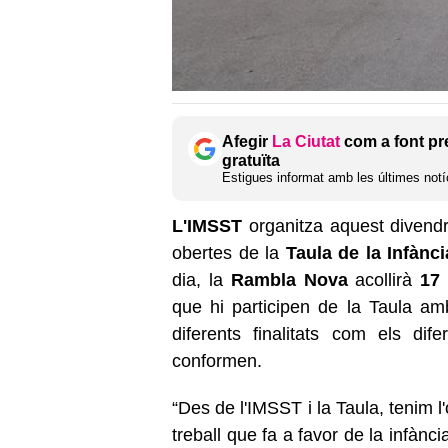
Afegir
La Ciutat
com a font pr
gratuïta
Estigues informat amb les últimes notíc
L'IMSST
organitza aquest diven
obertes de la
Taula de la Infànc
dia, la
Rambla Nova
acollirà
17
que hi participen de la Taula amb
diferents finalitats com els dif
conformen.
“Des de l'IMSST i la Taula, tenim l
treball que fa a favor de la infànci