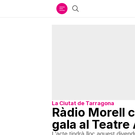
Ir
Cercar
al
contenido
La Ciutat de Tarragona
Ràdio Morell c
gala al Teatre
L’acte tindrà lloc aquest diven