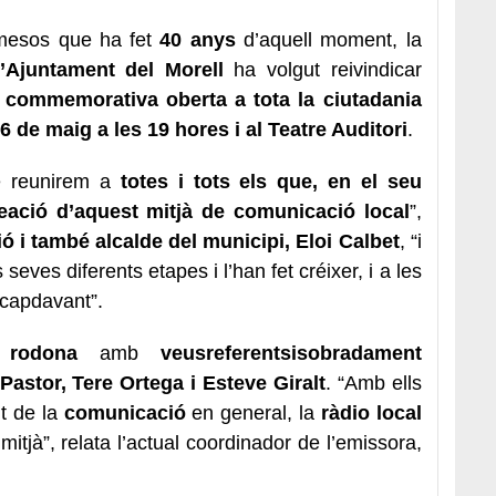
e mesos que ha fet
40 anys
d’aquell moment, la
’Ajuntament del Morell
ha volgut reivindicar
 commemorativa oberta a tota la ciutadania
6 de maig a les 19 hores i al Teatre Auditori
.
è reunirem a
totes i tots els que, en el seu
reació d’aquest mitjà de comunicació local
”,
 i també alcalde del municipi, Eloi Calbet
, “i
 seves diferents etapes i l’han fet créixer, i a les
capdavant”.
a rodona
amb
veusreferentsisobradament
Pastor, Tere Ortega i Esteve Giralt
. “Amb ells
nt de la
comunicació
en general, la
ràdio local
mitjà”, relata l’actual coordinador de l’emissora,