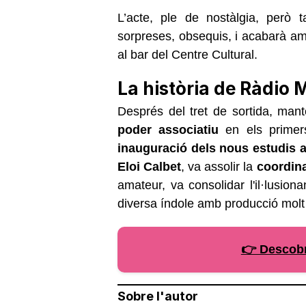
L’acte, ple de nostàlgia, però 
sorpreses,
obsequis, i acabarà a
al bar del Centre
Cultural.
La història de Ràdio 
Després del tret de sortida, mante
poder
associatiu
en els prime
inauguració dels nous
estudis a
Eloi Calbet
, va assolir la
coordina
amateur, va consolidar
l'il·lusio
diversa índole amb producció
molt 
👉 Descobr
Sobre l'autor