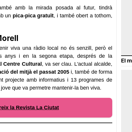
també amb la mirada posada al futur, tindrà
mb un
pica-pica gratuït
, i també obert a tothom,
Morell
nir viva una ràdio local no és senzill, però el
rs anys i en la segona etapa, després de la
El m
l Centre Cultural
, va ser clau. L'actual alcalde,
ció del mitjà el passat 2005
i, també de forma
nant projecte amb informatius i 13 programes de
jove que va permetre mantenir-la ben viva.
eix la Revista La Ciutat