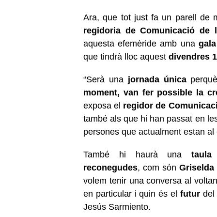
Ara, que tot just fa un parell d
regidoria
de Comunicació de l
aquesta efemèride
amb una
gala
que tindrà lloc aquest
divendres 1
“Serà una
jornada única
perqu
moment, van
fer possible la c
exposa el
regidor de
Comunicació
també als que hi han passat
en les
persones que actualment estan al
També hi haurà una
taul
reconegudes
, com
són
Griselda 
volem tenir una conversa al
volta
en particular i quin és el
futur
del
Jesús Sarmiento.