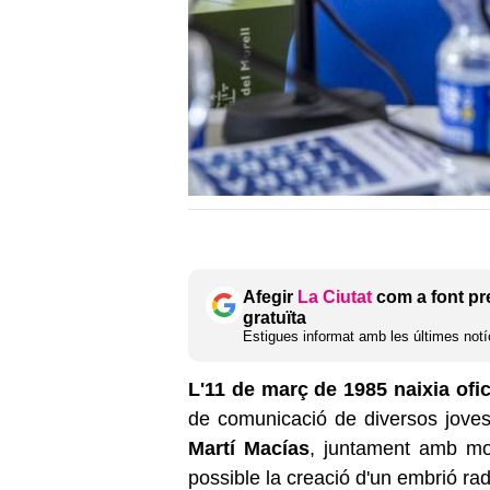
Afegir
La Ciutat
com a font pr
gratuïta
Estigues informat amb les últimes notíc
L'11 de març de 1985 naixia ofic
de
comunicació de diversos jove
Martí Macías
,
juntament amb mol
possible la creació d'un
embrió rad