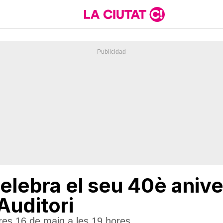
elebra el seu 40è aniv
 Auditori
dres 16 de maig a les 19 hores