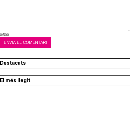
0/500
Destacats
El més llegit