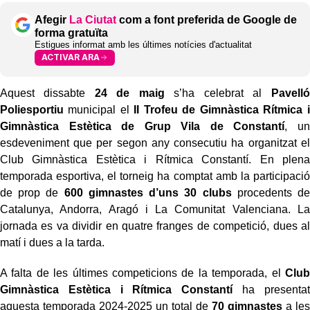
Afegir
La Ciutat
com a font preferida de Google de
forma gratuïta
Estigues informat amb les últimes notícies d'actualitat
ACTIVAR ARA
Aquest dissabte
24 de maig
s’ha celebrat al
Pavelló
Poliesportiu
municipal el
II Trofeu de Gimnàstica Rítmica i
Gimnàstica Estètica de Grup Vila de Constantí
, un
esdeveniment que per segon any consecutiu ha organitzat el
Club Gimnàstica Estètica i Rítmica Constantí. En plena
temporada esportiva, el torneig ha comptat amb la participació
de prop de
600 gimnastes
d’uns 30 clubs
procedents de
Catalunya, Andorra, Aragó i La Comunitat Valenciana. La
jornada es va dividir en quatre franges de competició, dues al
matí i dues a la tarda.
A falta de les últimes competicions de la temporada, el
Club
Gimnàstica Estètica i Rítmica Constantí
ha presentat
aquesta temporada 2024-2025 un total de
70 gimnastes
a les