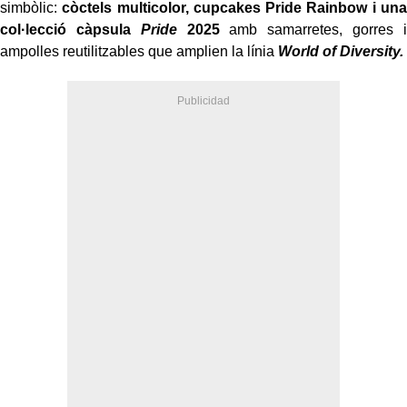
simbòlic:
còctels multicolor, cupcakes Pride Rainbow i una
col·lecció càpsula
Pride
2025
amb samarretes, gorres i
ampolles reutilitzables que amplien la línia
World of Diversity.