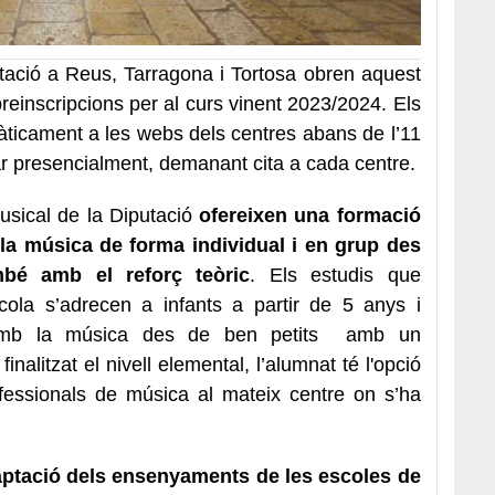
tació a Reus, Tarragona i Tortosa obren aquest
preinscripcions per al curs vinent 2023/2024. Els
màticament a les webs dels centres abans de l’11
 presencialment, demanant cita a cada centre.
usical de la Diputació
ofereixen una formació
la música de forma individual i en grup des
mbé amb el reforç teòric
. Els estudis que
cola s’adrecen a infants a partir de 5 anys i
 amb la música des de ben petits amb un
nalitzat el nivell elemental, l’alumnat té l'opció
fessionals de música al mateix centre on s’ha
aptació dels ensenyaments de les escoles de