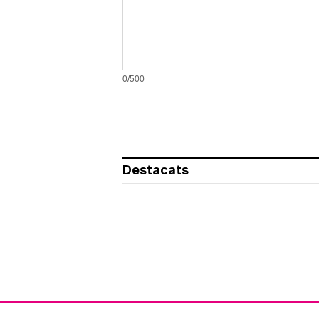
0/500
Destacats