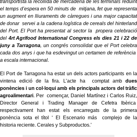
transportista la recollida de mercaderia de les terminals reduint
el temps d’espera en 50 minuts de mitjana, fet que representa
un augment en lliuraments de càrregues i una major capacitat
de donar servei a la cadena logística de cereals del hinterland
del Port. El Port ha presentat al sector la propera celebració
del
4rt Agrifood International Congress els dies 21 i 22 de
juny a Tarragona
, un
congrés consolidat que el Port celebra
cada dos anys i que ha esdevingut un certamen de referència
a escala internacional.
El Port de Tarragona ha estat un dels actors participants en la
vintena edició de la fira. L’acte ha comptat amb
dues
ponències i un col·loqui amb els principals actors del tràfic
agroalimentari
. Per començar, Daniel Martínez i Carlos Ruiz,
Director General i Trading Manager de Cefetra Ibèrica
respectivament han estat els encarregats de la primera
ponència sota el títol ‘ El Escenario más complejo de la
historia reciente. Cerales y Subproductos.’