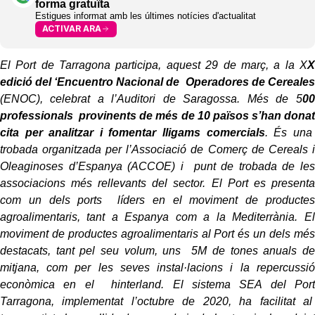
forma gratuïta
Estigues informat amb les últimes notícies d'actualitat
ACTIVAR ARA
El Port de Tarragona participa, aquest 29 de març, a la X
X
edició del ‘Encuentro Nacional de Operadores de Cereales
(ENOC), celebrat a l’Auditori de Saragossa. Més de 5
00
professionals provinents de més de 10 països s’han donat
cita per analitzar i fomentar lligams comercials
. És una
trobada organitzada per l’Associació de Comerç de Cereals i
Oleaginoses d’Espanya (ACCOE) i punt de trobada de les
associacions més rellevants del sector. El Port es presenta
com un dels ports líders en el moviment de productes
agroalimentaris, tant a Espanya com a la Mediterrània. El
moviment de productes agroalimentaris al Port és un dels més
destacats, tant pel seu volum, uns 5M de tones anuals de
mitjana, com per les seves instal·lacions i la repercussió
econòmica en el hinterland. El sistema SEA del Port
Tarragona, implementat l’octubre de 2020, ha facilitat al