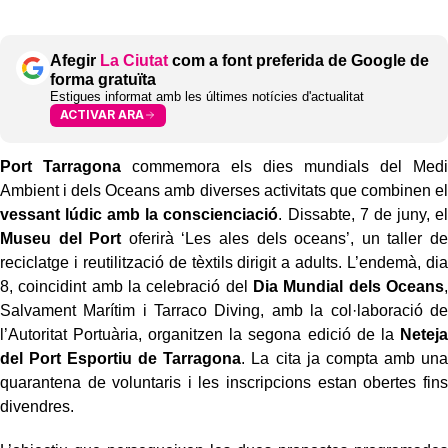
Afegir
La Ciutat
com a font preferida de Google de
forma gratuïta
Estigues informat amb les últimes notícies d'actualitat
ACTIVAR ARA
Port Tarragona
commemora els dies mundials del Medi
Ambient i dels Oceans amb diverses activitats que combinen el
vessant lúdic amb la conscienciació
. Dissabte, 7 de juny, el
Museu del Port
oferirà ‘Les ales dels oceans’, un taller de
reciclatge i reutilització de tèxtils dirigit a adults. L’endemà, dia
8, coincidint amb la celebració del
Dia Mundial dels Oceans
,
Salvament Marítim i Tarraco Diving, amb la col·laboració de
l’Autoritat Portuària, organitzen la segona edició de la
Neteja
del Port Esportiu de Tarragona
. La cita ja compta amb una
quarantena de voluntaris i les inscripcions estan obertes fins
divendres.