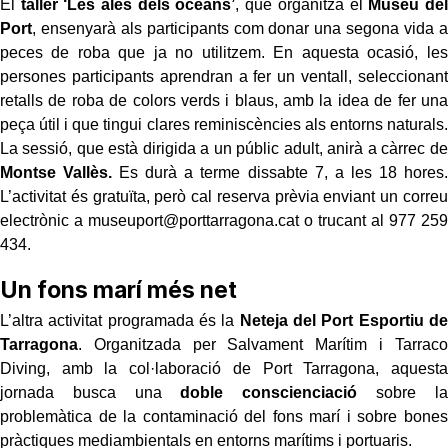
El
taller ‘Les ales dels oceans’
, que organitza el
Museu del
Port
, ensenyarà als participants com donar una segona vida a
peces de roba que ja no utilitzem. En aquesta ocasió, les
persones participants aprendran a fer un ventall, seleccionant
retalls de roba de colors verds i blaus, amb la idea de fer una
peça útil i que tingui clares reminiscències als entorns naturals.
La sessió, que està dirigida a un públic adult, anirà a càrrec de
Montse Vallès.
Es durà a terme dissabte 7, a les 18 hores.
L’activitat és gratuïta, però cal reserva prèvia enviant un correu
electrònic a museuport@porttarragona.cat o trucant al 977 259
434.
Un fons marí més net
L’altra activitat programada és la
Neteja del Port Esportiu de
Tarragona
. Organitzada per Salvament Marítim i Tarraco
Diving, amb la col·laboració de Port Tarragona, aquesta
jornada busca una
doble conscienciació
sobre la
problemàtica de la contaminació del fons marí i sobre bones
pràctiques mediambientals en entorns marítims i portuaris.