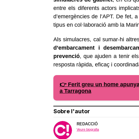
entre els diferents actors implica
d’emergències de l’APT. De fet, a 
tipus en col·laboració amb la Mari
Als simulacres, cal sumar-hi altre
d’embarcament i desembarca
prevenció
, que ajuden a tenir el
resposta ràpida, eficaç i coordinad
👉 Ferit greu un home apunya
a Tarragona
Sobre l'autor
REDACCIÓ
Veure biografia