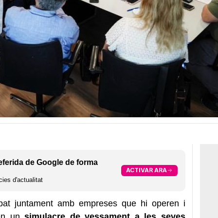
eferida de Google de forma
ACTIVAR ARA
ies d'actualitat
ipat juntament amb empreses que hi operen i
 en un
simulacre de vessament a les seves