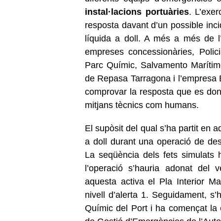
instal·lacions portuàries
. L’exe
resposta davant d’un possible inc
líquida a doll. A més a més de l’A
empreses concessionàries, Polic
Parc Químic, Salvamento Marítim
de Repasa Tarragona i l’empresa 
comprovar la resposta que es dona
mitjans tècnics com humans.
El supòsit del qual s’ha partit en
a doll durant una operació de de
La seqüència dels fets simulats 
l’operació s’hauria adonat del ve
aquesta activa el Pla Interior Ma
nivell d’alerta 1. Seguidament, s’
Químic del Port i ha començat la c