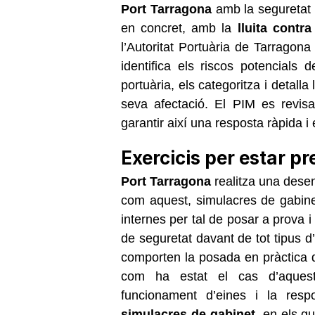
Port Tarragona
amb la seguretat i
en concret, amb la
lluita contra
l’Autoritat Portuària de Tarragon
identifica els riscos potencials d
portuària, els categoritza i detall
seva afectació. El PIM es revisa
garantir així una resposta ràpida i
Exercicis per estar p
Port Tarragona
realitza una desen
com aquest, simulacres de gabinet
internes per tal de posar a prova i
de seguretat davant de tot tipus 
comporten la posada en pràctica d
com ha estat el cas d’aquest
funcionament d’eines i la respo
simulacres de gabinet
, en els q