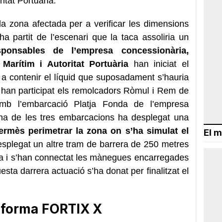
itat Portuària.
 la zona afectada per a verificar les dimensions
ha partit de l’escenari que la taca assoliria un
ponsables de l’empresa concessionària,
Marítim i Autoritat Portuària
han iniciat el
a contenir el líquid que suposadament s’hauria
i han participat els remolcadors Ròmul i Rem de
mb l’embarcació Platja Fonda de l’empresa
a de les tres embarcacions ha desplegat una
rmès perimetrar la zona on s’ha simulat el
El m
desplegat un altre tram de barrera de 250 metres
ada i s’han connectat les mànegues encarregades
esta darrera actuació s’ha donat per finalitzat el
taforma FORTIX X