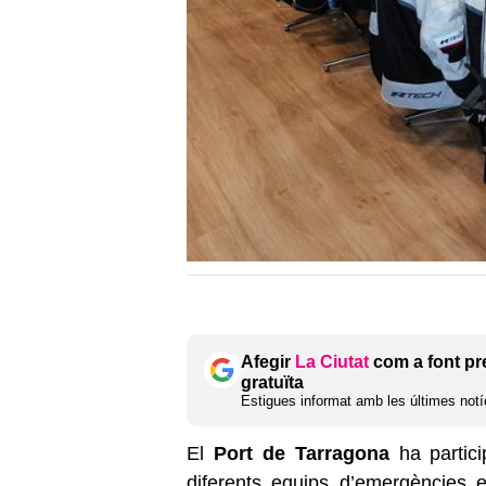
Afegir
La Ciutat
com a font pr
gratuïta
Estigues informat amb les últimes notíc
El
Port de Tarragona
ha partic
diferents equips d’emergències