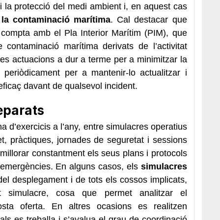
 la protecció del medi ambient i, en aquest cas
 la contaminació marítima
. Cal destacar que
a compta amb el Pla Interior Marítim (PIM), que
e contaminació marítima derivats de l’activitat
a les actuacions a dur a terme per a minimitzar la
 periòdicament per a mantenir-lo actualitzar i
 eficaç davant de qualsevol incident.
reparats
a d’exercicis a l’any, entre simulacres operatius
, pràctiques, jornades de seguretat i sessions
 millorar constantment els seus plans i protocols
d’emergències. En alguns casos, els
simulacres
el desplegament i de tots els cossos implicats,
 simulacre, cosa que permet analitzar el
sta oferta. En altres ocasions es realitzen
uals es treballa i s’avalua el grau de coordinació