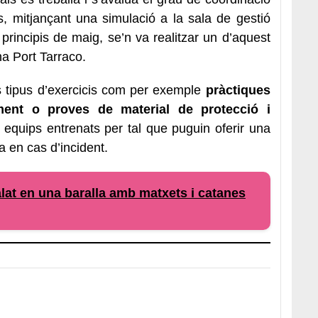
ts, mitjançant una simulació a la sala de gestió
principis de maig, se’n va realitzar un d’aquest
na Port Tarraco.
s tipus d’exercicis com per exemple
pràctiques
ment
o proves de material de protecció i
s equips entrenats per tal que puguin oferir una
a en cas d’incident.
lat en una baralla amb matxets i catanes