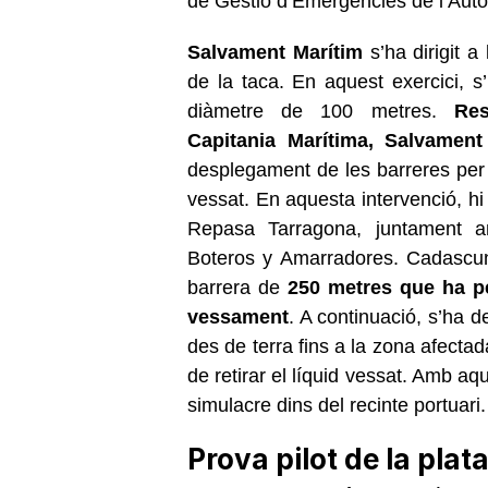
de Gestió d’Emergències de l’Autor
Salvament Marítim
s’ha dirigit a
de la taca. En aquest exercici, s’
diàmetre de 100 metres.
Res
Capitania Marítima, Salvament 
desplegament de les barreres per 
vessat. En aquesta intervenció, h
Repasa Tarragona, juntament a
Boteros y Amarradores. Cadascun
barrera de
250 metres que ha pe
vessament
. A continuació, s’ha 
des de terra fins a la zona afect
de retirar el líquid vessat. Amb aqu
simulacre dins del recinte portuari.
Prova pilot de la pla