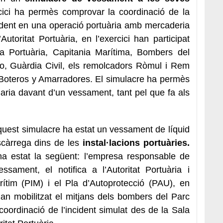
rcici ha permès comprovar la coordinació de la
ident en una operació portuària amb mercaderia
utoritat Portuària, en l’exercici han participat
ia Portuària, Capitania Marítima, Bombers del
o, Guàrdia Civil, els remolcadors Ròmul i Rem
Boteros y Amarradores. El simulacre ha permès
ria davant d’un vessament, tant pel que fa als
 aquest simulacre ha estat un vessament de líquid
scàrrega dins de les
instal·lacions portuàries.
ha estat la següent: l’empresa responsable de
ssament, el notifica a l’Autoritat Portuària i
rítim (PIM) i el Pla d’Autoprotecció (PAU), en
han mobilitzat el mitjans dels bombers del Parc
oordinació de l’incident simulat des de la Sala