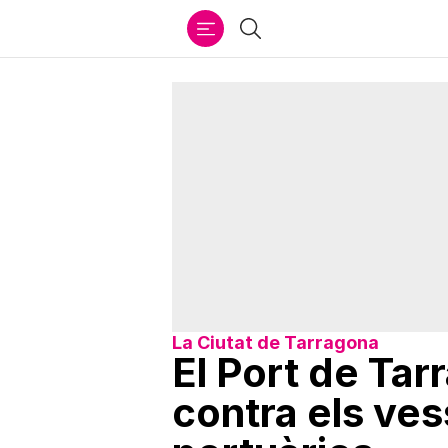
Ir
Cercar
al
contenido
La Ciutat de Tarragona
El Port de Ta
contra els ves