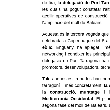
de fira,
la delegació de Port Ta
les quals ha pogut constatar l'a
acollir operatives de construcció 
l'ampliació del moll de Balears.
Aquesta és la tercera vegada que 
celebrada a Copenhague del 8 al 
eòlic
. Enguany, ha aplegat 
networking i conèixer les principa
delegació de Port Tarragona ha 
promotors, desenvolupadors, tecnòl
Totes aquestes trobades han permè
tarragoní i, més concretament,
la 
la construcció, muntatge i l
Mediterrània Occidental
. El pil
segona fase del moll de Balears. 