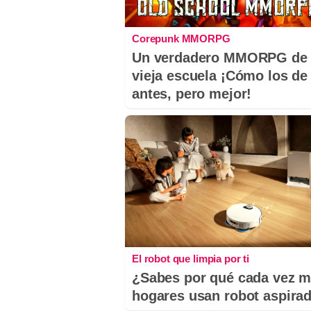
Corepunk MMORPG
Un verdadero MMORPG de 
vieja escuela ¡Cómo los de
antes, pero mejor!
El robot que limpia por ti
¿Sabes por qué cada vez 
hogares usan robot aspira