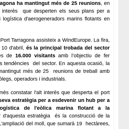
rragona ha mantingut més de 25 reunions
, en
lt interès que desperten els seus plans per a
i logística d'aerogeneradors marins flotants en
Port Tarragona assisteix a WindEurope. La fira,
10 d'abril,
és la principal trobada del sector
més de
16.000 visitants
amb l’objectiu de fer
ls tendències del sector. En aquesta ocasió, la
mantingut més de 25 reunions de treball amb
egs, operadors i industrials.
s constatar l'alt interès que desperta el port
seva estratègia per a esdevenir un hub per a
ogística de l'eòlica marina flotant a la
ar d'aquesta estratègia és la construcció de la
L'ampliació del moll, que sumarà 19 hectàrees,