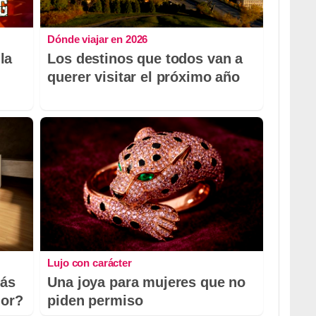
Dónde viajar en 2026
la
Los destinos que todos van a
querer visitar el próximo año
Lujo con carácter
más
Una joya para mujeres que no
dor?
piden permiso