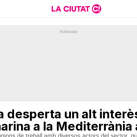
 desperta un alt interè
marina a la Mediterràni
ions de treball amb diversos actors del sector, 