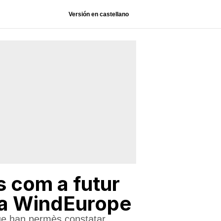
Versión en castellano
s com a futur
a a WindEurope
que han permès constatar