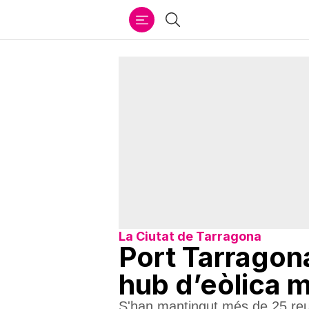
Ir
Cercar
al
contenido
La Ciutat de Tarragona
Port Tarragona
hub d’eòlica 
S'han mantingut més de 25 reun