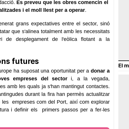
dacció.
Es preveu que les obres comencin el
alitzades i el moll llest per a operar
.
erat grans expectatives entre el sector, sinó
tatar que s'alinea totalment amb les necessitats
 de desplegament de l'eòlica flotant a la
ons futures
El m
urope ha suposat una oportunitat per a
donar a
oves empreses del sector
i, a la vegada,
es amb les quals ja s'han mantingut contactes.
ntingudes durant la fira han permès actualitzar
de les empreses com del Port, així com explorar
tura i definir els primers passos per a fer-les