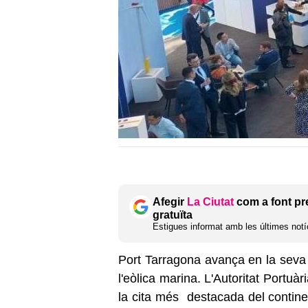
Afegir
La Ciutat
com a font pr
gratuïta
Estigues informat amb les últimes notíc
Port Tarragona avança en la seva 
l'eòlica marina. L'Autoritat Portu
la cita més destacada del continen