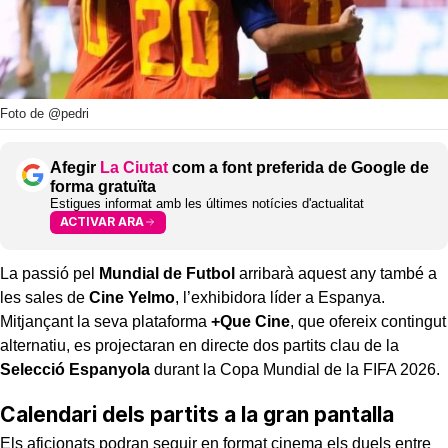
Foto de @pedri
Afegir
La Ciutat
com a font preferida de Google de
forma gratuïta
Estigues informat amb les últimes notícies d'actualitat
ACTIVAR ARA
La passió pel
Mundial de Futbol
arribarà aquest any també a
les sales de
Cine Yelmo
, l’exhibidora líder a Espanya.
Mitjançant la seva plataforma
+Que Cine
, que ofereix contingut
alternatiu, es projectaran en directe dos partits clau de la
Selecció Espanyola
durant la Copa Mundial de la FIFA 2026.
Calendari dels partits a la gran pantalla
Els aficionats podran seguir en format cinema els duels entre