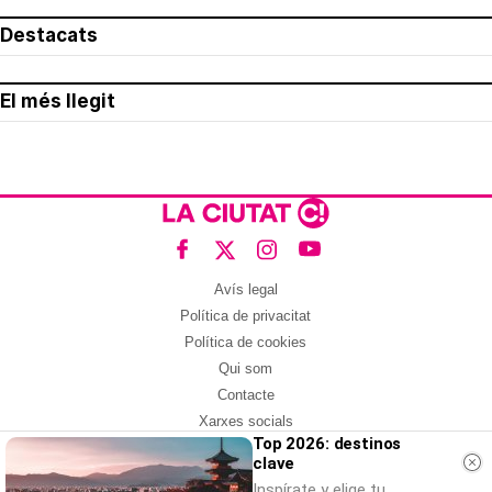
Destacats
El més llegit
Avís legal
Política de privacitat
Política de cookies
Qui som
Contacte
Xarxes socials
Top 2026: destinos
clave
Amb col·laboració de:
Inspírate y elige tu