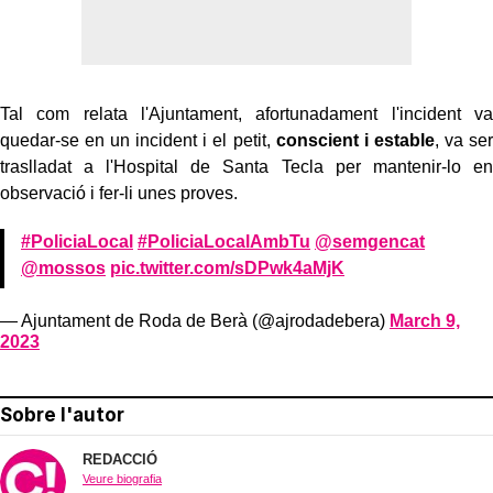
Tal com relata l'Ajuntament, afortunadament l'incident va
quedar-se en un incident i el petit,
conscient i estable
, va ser
traslladat a l'Hospital de Santa Tecla per mantenir-lo en
observació i fer-li unes proves.
#PoliciaLocal
#PoliciaLocalAmbTu
@semgencat
@mossos
pic.twitter.com/sDPwk4aMjK
— Ajuntament de Roda de Berà (@ajrodadebera)
March 9,
2023
Sobre l'autor
REDACCIÓ
Veure biografia