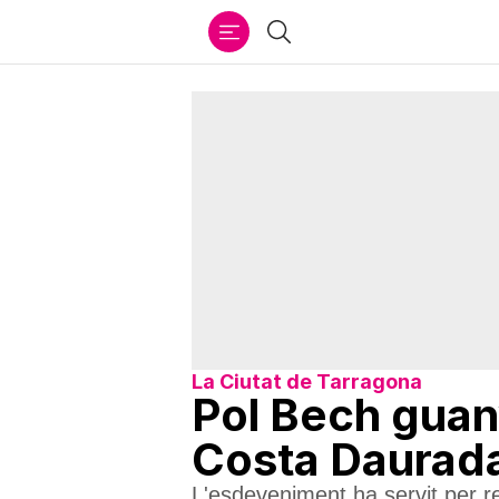
Ir
Cercar
al
contenido
La Ciutat de Tarragona
Pol Bech guany
Costa Daurad
L'esdeveniment ha servit per r