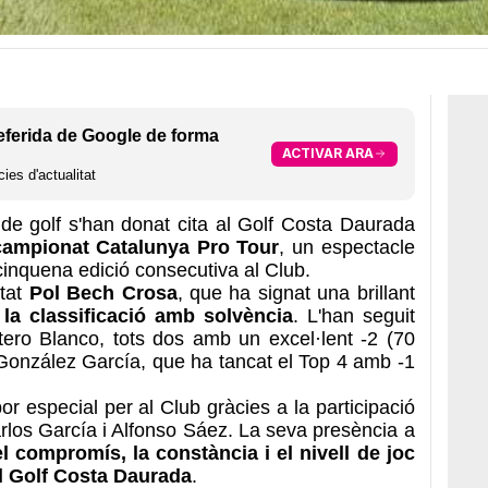
eferida de Google de forma
ACTIVAR ARA
ies d'actualitat
 de golf s'han donat cita al Golf Costa Daurada
ampionat Catalunya Pro Tour
, un espectacle
a cinquena edició consecutiva al Club.
tat
Pol Bech Crosa
, que ha signat una brillant
 la classificació amb solvència
. L'han seguit
tero Blanco, tots dos amb un excel·lent -2 (70
González García, que ha tancat el Top 4 amb -1
or especial per al Club gràcies a la participació
arlos García i Alfonso Sáez. La seva presència a
el compromís, la constància i el nivell de joc
el Golf Costa Daurada
.