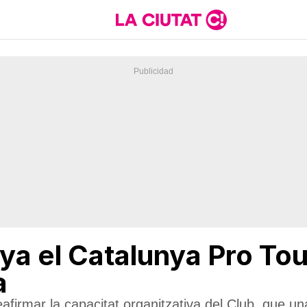
a el Catalunya Pro Tou
a
eafirmar la capacitat organitzativa del Club, que