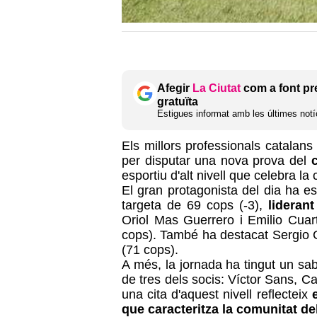
Afegir
La Ciutat
com a font pr
gratuïta
Estigues informat amb les últimes notíc
Els millors professionals catalans
per disputar una nova prova del
c
esportiu d'alt nivell que celebra l
El gran protagonista del dia ha es
targeta de 69 cops (-3),
liderant
Oriol Mas Guerrero i Emilio Cuar
cops). També ha destacat Sergio 
(71 cops).
A més, la jornada ha tingut un sab
de tres dels socis: Víctor Sans, C
una cita d'aquest nivell reflecteix
que caracteritza la comunitat d