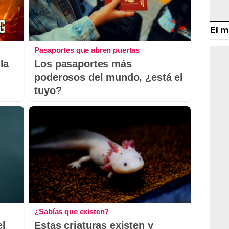
El m
Pasaportes que abren puertas
la
Los pasaportes más
poderosos del mundo, ¿está el
tuyo?
¿Sabías que existen?
el
Estas criaturas existen y