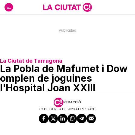
Ir
al
contenido
La Ciutat de Tarragona
La Pobla de Mafumet i Dow
omplen de joguines
l'Hospital Joan XXIII
REDACCIÓ
03 DE GENER DE 2023 A LES 13:42H