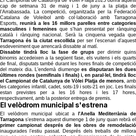
El Campionat de Catalunya de Vòlei Platja 2025 obrirà aquest
cap de setmana 31 de maig i 1 de juny a la platja de
l'Arrabassada. La competició, organitzada per la Federació
Catalana de Voleibol amb col·laboració amb Tarragona
Esports,
reunirà a les 16 millors parelles entre categories
masculines i femenines
que s’han presentat per rànquing
català i rànquing nacional. Serà la cinquena vegada que
Tarragona és la ciutat escollida
per ser l'escenari d'aquest
esdeveniment que arrencarà dissabte al matí.
Dissabte tindrà lloc la fase de grups
per dirimir quins
binomis accedeixen a la següent fase, els vuitens i els quarts
de final, disputats també durant les hores finals de competició
del mateix dia. L'endemà diumenge
es disputaran les dues
últimes rondes (semifinals i finals) i, en paral·lel, tindrà lloc
el Campionat de Catalunya de Vòlei Platja de menors
, amb
les categories infantil, cadet, sots-19 i sots-21 en joc. Les finals
estan previstes per a les 16 hores i les 17 hores,
respectivament, amb la posterior entrega de premis.
El velòdrom municipal s'estrena
El velòdrom municipal ubicat a
l'Anella Mediterrània de
Tarragona
s'estrena aquest diumenge 1 de juny quan rebrà el
primer campionat després de les obres de remodelació
inaugurades l'estiu passat. Després dels treballs de millora