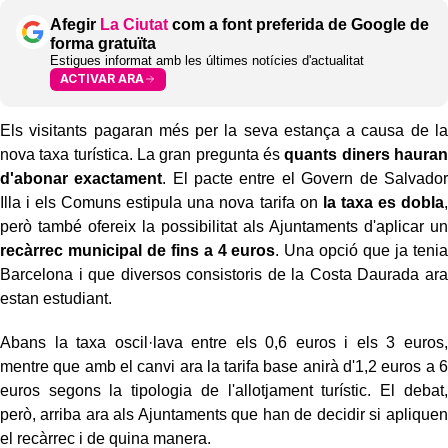
Afegir
La Ciutat
com a font preferida de Google de
forma gratuïta
Estigues informat amb les últimes notícies d'actualitat
ACTIVAR ARA
Els visitants pagaran més per la seva estança a causa de la
nova taxa turística. La gran pregunta és
quants diners hauran
d'abonar exactament
. El pacte entre el Govern de Salvador
Illa i els Comuns estipula una nova tarifa on
la taxa es dobla
,
però també ofereix la possibilitat als Ajuntaments d'aplicar un
recàrrec municipal de fins a 4 euros
. Una opció que ja tenia
Barcelona i que diversos consistoris de la Costa Daurada ara
estan estudiant.
Abans la taxa oscil·lava entre els 0,6 euros i els 3 euros,
mentre que amb el canvi ara la tarifa base anirà d'1,2 euros a 6
euros segons la tipologia de l'allotjament turístic. El debat,
però, arriba ara als Ajuntaments que han de decidir si apliquen
el recàrrec i de quina manera.