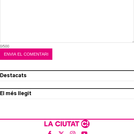
0/500
Destacats
El més llegit