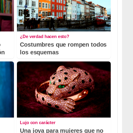
¿De verdad hacen esto?
o
Costumbres que rompen todos
ón
los esquemas
Lujo con carácter
Una joya para mujeres que no