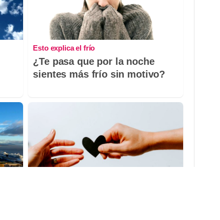
Esto explica el frío
¿Te pasa que por la noche
sientes más frío sin motivo?
Todos lo haremos en 2026
 a
Así será tu día a día en 2026