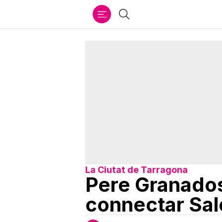
Ir
Cercar
al
contenido
La Ciutat de Tarragona
Pere Granados
connectar Sal