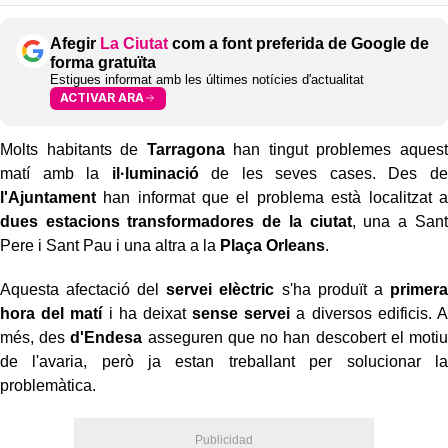
Afegir
La Ciutat
com a font preferida de Google de
forma gratuïta
Estigues informat amb les últimes notícies d'actualitat
ACTIVAR ARA
Molts habitants de
Tarragona
han tingut problemes aquest
matí amb la
il·luminació
de les seves cases. Des de
l'Ajuntament
han informat que el problema està localitzat a
dues estacions transformadores de la ciutat
, una a Sant
Pere i Sant Pau i una altra a la
Plaça Orleans
.
Aquesta afectació del
servei elèctric
s'ha produït a
primera
hora del matí
i ha deixat
sense servei
a diversos edificis. A
més, des
d'Endesa
asseguren que no han descobert el motiu
de l'avaria, però ja estan treballant per solucionar la
problemàtica.