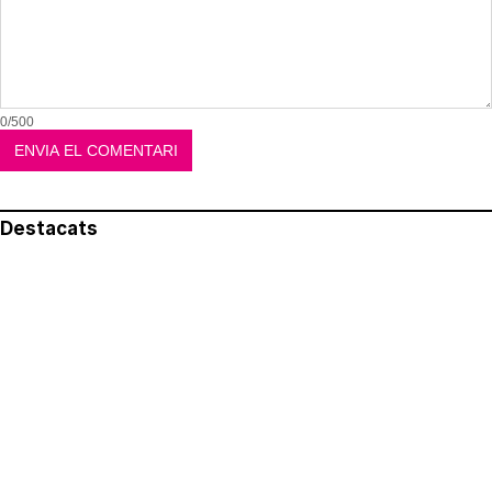
0/500
Destacats
El més llegit
Avís legal