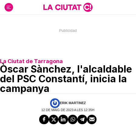
Ir
al
contenido
La Ciutat de Tarragona
Òscar Sànchez, l'alcaldable
del PSC Constantí, inicia la
campanya
ERIK MARTINEZ
12 DE MAIG DE 2023 A LES 12:35H