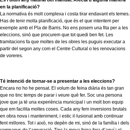
en la planificació?
La normativa és molt complexa i costa tirar endavant els temes.
Has de tenir molta planificació, que és el que intentem per
exemple amb el Pla de Barris. No ens posem una fita per a les
eleccions, sinó que procurem que tot quedi ben fet. Les
tramitacions fa que moltes de les obres les puguis executar a
partir del segon any com el Centre Cultural o les renovacions
de voreres.
Té intenció de tornar-se a presentar a les eleccions?
Encara no ho he pensat. El volum de feina diària és tan gran
que no tinc temps de parar i veure què fer. Soc una persona
jove que ja té una experiència municipal i un molt bon equip
que em facilita moltes coses. Cada any fem inversions brutals
en obra nova i manteniment, i estic il·lusionat amb continuar
fent millores. Tot i això, no depèn de mi, sinó de la família i dels
companys de l’agrupació. Tinc la meva feina fora d’aquí i el