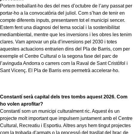
Portem treballant-ho des del mes d’octubre de l’any passat per
portar-ho a la convocatòria del juliol. Com s’han de tenir en
compte diferents inputs, presentarem tot el municipi sencer.
Estem fent una diagnosi del tema social i la sostenibilitat
mediambiental, mentre que les inversions i les obres les tenim
clares. Vam aprovar un pla d’inversions pel 2030 i totes
aquestes actuacions entrarien dins del Pla de Barris, com per
exemple el Centre Cultural o la segona fase del parc de
l’avinguda Andorra o carrers com la Raval de Sant Cristòfol i
Sant Vicenç. El Pla de Barris ens permetrà accelerar-ho.
Constantí serà capital dels tres tombs aquest 2026. Com
ho volen aprofitar?
Constantí som un municipi culturalment ric. Aquest és un
projecte molt important que impulsem juntament amb el Centre
Cultural, Recreatiu i Esportiu. Altres anys hem tingut projectes
com la trobada d’armats o la processó del trasllat del braç de