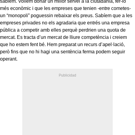
sabíem. Volíem donar un millor servei a la ciutadania, fer-lo
més econòmic i que les empreses que tenien -entre cometes-
un “monopoli” poguessin rebaixar els preus. Sabíem que a les
empreses privades no els agradaria que entrés una empresa
pública a competir amb elles perquè perdrien una quota de
mercat. Es tracta d’un mercat de lliure competència i creiem
que ho estem fent bé. Hem preparat un recurs d’apel·lació,
però fins que no hi hagi una sentència ferma podem seguir
operant.