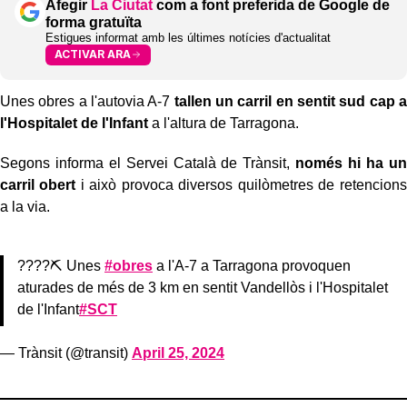
Afegir
La Ciutat
com a font preferida de Google de
forma gratuïta
Estigues informat amb les últimes notícies d'actualitat
ACTIVAR ARA
Unes obres a l'autovia A-7
tallen un carril en sentit sud cap a
l'Hospitalet de l'Infant
a l'altura de Tarragona.
Segons informa el Servei Català de Trànsit,
només hi ha un
carril obert
i això provoca diversos quilòmetres de retencions
a la via.
????⛏ Unes
#obres
a l'A-7 a Tarragona provoquen
aturades de més de 3 km en sentit Vandellòs i l'Hospitalet
de l'Infant
#SCT
— Trànsit (@transit)
April 25, 2024