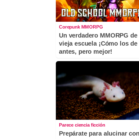
Corepunk MMORPG
Un verdadero MMORPG de 
vieja escuela ¡Cómo los de
antes, pero mejor!
Parece ciencia ficción
Prepárate para alucinar co