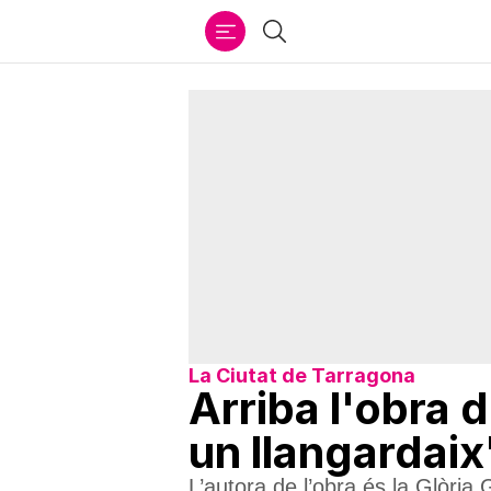
Ir
Cercar
al
contenido
La Ciutat de Tarragona
Arriba l'obra d
un llangardai
L’autora de l’obra és la Glòria G