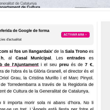
eferida de Google de forma
ACTIVAR ARA
ies d'actualitat
 com si fos un llangardaix
' de la
Sala Trono
es
 h
, al
Casal Municipal
. Les
entrades
es
b de l'Ajuntament
i el seu
preu
és de
7 €
,
ra de l'obra és la Glòria Granell, el director és el
Oriol Grau, la Cristina Murillo i el Marc Pinyol.
nt de Torredembarra a través de la Regidoria de
ment de Cultura de la Generalitat de Catalunya.
o li importa morir sola ni abans d’hora. No li
r-se un tret. L’Àngels està llesta per fotre el