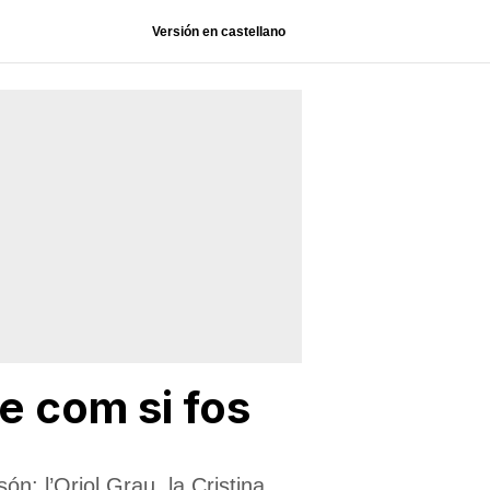
Versión en castellano
re com si fos
són: l’Oriol Grau, la Cristina