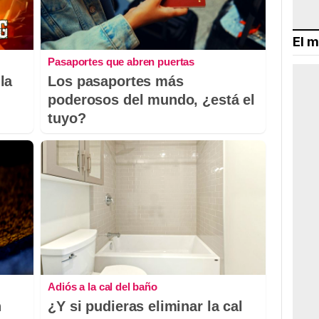
El m
Pasaportes que abren puertas
la
Los pasaportes más
poderosos del mundo, ¿está el
tuyo?
Adiós a la cal del baño
n
¿Y si pudieras eliminar la cal