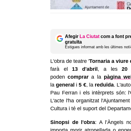
Afegir
La Ciutat
com a font pr
gratuïta
Estigues informat amb les últimes notíc
L'obra de teatre '
Tornaria a viure
farà el
13 d'abril
, a les
20
poden
comprar
a la
pàgina we
la
general
i
5 €
, la
reduïda
. L'auto
Pau Ferran i els intèrprets són: l'
L'acte l'ha organitzat l'Ajuntame
Cultura i té el suport del Departa
Sinopsi de l'obra
: A l’Àngels n
importa morir atropellada o engega