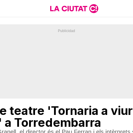
e teatre 'Tornaria a viu
x' a Torredembarra
ranell, el director és el Pau Ferran i els intèrprets 