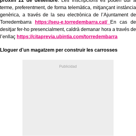
pròxim 22 de desembre
. Les inscripcions es poden dur a
terme, preferentment,
de forma telemàtica, mitjançant instància
genèrica,
a través de la
s
eu electrònica de l’Ajuntament de
Torredembarra
https://seu-e.torredembarra.
cat/
E
n cas de
desitjar fer-ho presencialment,
caldrà
demanar hora a
través de
l’enllaç
https://citaprevia.ubintia.
com/torredembarra
Lloguer d’un magatzem per construir les carrosses