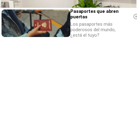
Pasaportes que abren
puertas
Los pasaportes más
poderosos del mundo,
¿está el tuyo?
El truco contra la cal
Di adiós a la cal del baño con estos
sencillos consejos