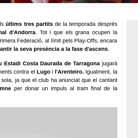
els
últims tres partits
de la temporada després
nal d'Andorra
. Tot i que els grana ocupen la
imera Federació, al límit pels Play-Offs, encara
antir la seva presència a la fase d'ascens
.
 Estadi Costa Daurada de Tarragona
jugarà
ments contra el
Lugo
i
l'Arenteiro.
Igualment, la
à sola, ja que el club ha anunciat que el cantant
imne
per donar un impuls al tram final de la