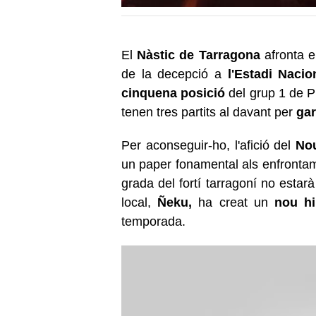
El
Nàstic de Tarragona
afronta 
de la decepció a
l'Estadi Nacio
cinquena posició
del grup 1 de Pr
tenen tres partits al davant per
gar
Per aconseguir-ho, l'afició del
Nou
un paper fonamental als enfronta
grada del fortí tarragoní no estar
local,
Ñeku,
ha creat un
nou h
temporada.