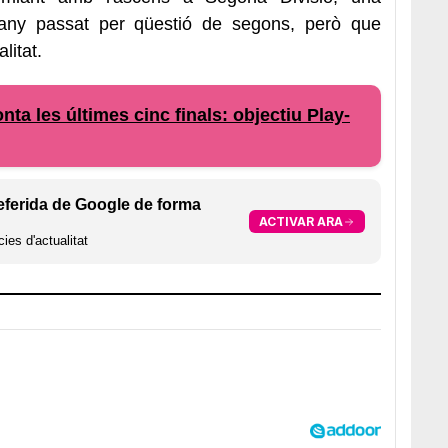
l'any passat per qüestió de segons, però que
litat.
nta les últimes cinc finals: objectiu Play-
eferida de Google de forma
ACTIVAR ARA
ies d'actualitat