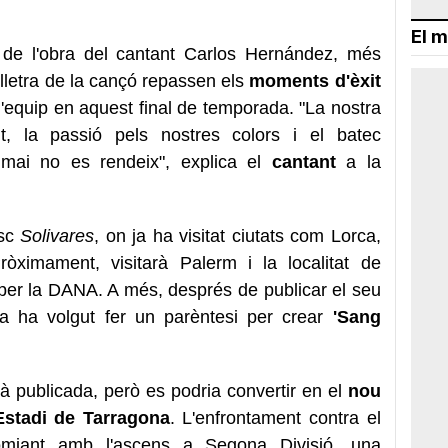
i
El m
e l'obra del cantant Carlos Hernández, més
 lletra de la cançó repassen els
moments d'èxit
l'equip en aquest final de temporada. "La nostra
ut, la passió pels nostres colors i el batec
 mai no es rendeix", explica el
cantant
a la
isc
Solivares
, on ja ha visitat ciutats com Lorca,
ximament, visitarà Palerm i la localitat de
 per la DANA. A més, després de publicar el seu
ista ha volgut fer un parèntesi per crear
'Sang
 publicada, però es podria convertir en el
nou
 Estadi de Tarragona
. L'enfrontament contra el
omiant amb l'ascens a Segona Divisió, una