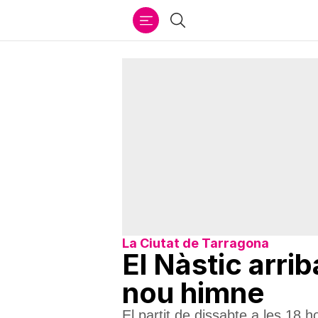
Ir
Cercar
al
contenido
La Ciutat de Tarragona
El Nàstic arri
nou himne
El partit de dissabte a les 18 