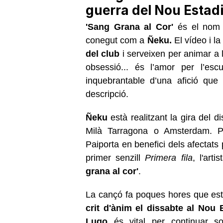
guerra del Nou Estad
'Sang Grana al Cor'
és el nom d
conegut com a
Ñeku.
El vídeo i la
del club
i serveixen per animar a 
obsessió... és l’amor per l’esc
inquebrantable d’una afició que
descripció.
Ñeku
està realitzant la gira del d
Milà Tarragona o Amsterdam. Prò
Paiporta en benefici dels afectats
primer senzill
Primera fila
, l'art
grana al cor'
.
La cançó fa poques hores que està
crit d'ànim el dissabte al Nou
Lugo
és vital per continuar s