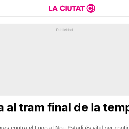
ba al tram final de la t
hores contra el Lugo al Nou Estadi és vital per cont