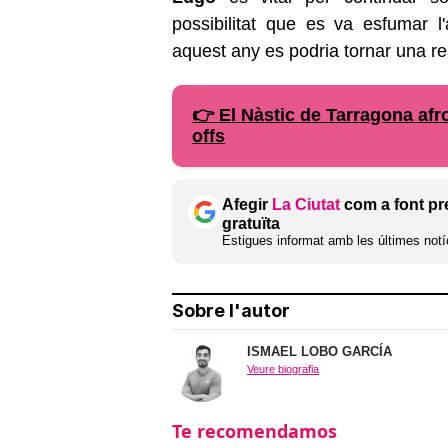
possibilitat que es va esfumar 
aquest any es podria tornar una rea
👉 El Nàstic de Tarragona afro
offs
Afegir
La Ciutat
com a font pr
gratuïta
Estigues informat amb les últimes notíc
Sobre l'autor
ISMAEL LOBO GARCÍA
Veure biografia