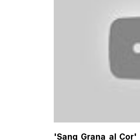
'Sang Grana al Cor' v