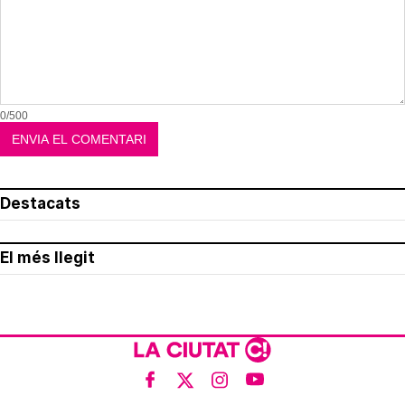
0/500
Destacats
El més llegit