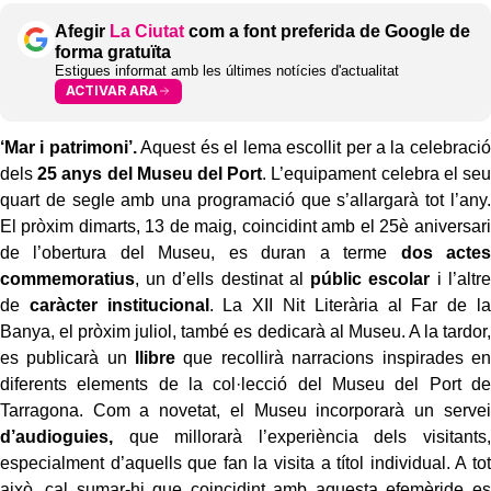
Afegir
La Ciutat
com a font preferida de Google de
forma gratuïta
Estigues informat amb les últimes notícies d'actualitat
ACTIVAR ARA
‘Mar i patrimoni’.
Aquest és el lema escollit per a la celebració
dels
25 anys del Museu del Port
. L’equipament celebra el seu
quart de segle amb una programació que s’allargarà tot l’any.
El pròxim dimarts, 13 de maig, coincidint amb el 25è aniversari
de l’obertura del Museu, es duran a terme
dos actes
commemoratius
, un d’ells destinat al
públic escolar
i l’altre
de
caràcter institucional
. La XII Nit Literària al Far de la
Banya, el pròxim juliol, també es dedicarà al Museu. A la tardor,
es publicarà un
llibre
que recollirà narracions inspirades en
diferents elements de la col·lecció del Museu del Port de
Tarragona. Com a novetat, el Museu incorporarà un servei
d’audioguies,
que millorarà l’experiència dels visitants,
especialment d’aquells que fan la visita a títol individual. A tot
això, cal sumar-hi que coincidint amb aquesta efemèride es