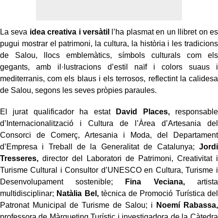
La seva
idea creativa i versàtil
l’ha plasmat en un llibret on es
pugui mostrar el patrimoni, la cultura, la història i les tradicions
de Salou, llocs emblemàtics, símbols culturals com els
gegants, amb il·lustracions d’estil naïf i colors suaus i
mediterranis, com els blaus i els terrosos, reflectint la calidesa
de Salou, segons les seves pròpies paraules.
El jurat qualificador ha estat
David Places,
responsable
d’Internacionalització i Cultura de l’Àrea d’Artesania del
Consorci de Comerç, Artesania i Moda, del Departament
d’Empresa i Treball de la Generalitat de Catalunya;
Jordi
Tresseres,
director del Laboratori de Patrimoni, Creativitat i
Turisme Cultural i Consultor d’UNESCO en Cultura, Turisme i
Desenvolupament sostenible;
Fina Veciana,
artista
multidisciplinar;
Natàlia Bel,
tècnica de Promoció Turística del
Patronat Municipal de Turisme de Salou; i
Noemí Rabassa,
professora de Màrqueting Turístic i investigadora de la Càtedra