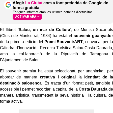
Afegir
La Ciutat
com a font preferida de Google de
forma gratuïta
Estigues informat amb les últimes notícies d'actualitat
ACTIVAR ARA
El llibret
‘Salou, un mar de Cultura’
, de Muntsa Sucarrats
(Olesa de Montserrat, 1984) ha estat el
souvenir guanyador
de la primera edició del
Premi SouvenirART
, convocat per la
Càtedra d’Innovació i Recerca Turística Salou-Costa Daurada,
amb la col·laboració de la Diputació de Tarragona i
l’Ajuntament de Salou.
El souvenir premiat ha estat seleccionat, per unanimitat, per
abordar de manera
creativa i original la identitat de la
destinació salouenca
. Es tracta d’un format petit, tangible i
accessible i permet recordar la capital de la
Costa Daurada
de
manera artística, transmetent la seva història i la cultura, de
forma activa.