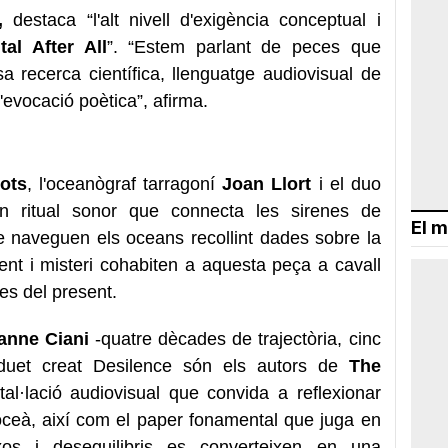
,
destaca “l'alt nivell d'exigència conceptual i
ital After All
”. “Estem parlant de peces que
 recerca científica, llenguatge audiovisual de
d'evocació poètica”, afirma.
ots
, l'oceanògraf tarragoní
Joan Llort
i el duo
 ritual sonor que connecta les sirenes de
El m
e naveguen els oceans recollint dades sobre la
nt i misteri cohabiten a aquesta peça a cavall
ues del present.
anne Ciani
-quatre dècades de trajectòria, cinc
uet creat Desilence són els autors de
The
al·lació audiovisual que convida a reflexionar
 l'oceà, així com el paper fonamental que juga en
fluxos i desequilibris es converteixen en una