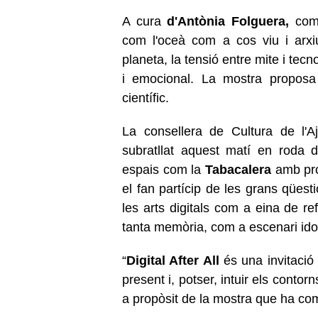
A cura
d'Antònia Folguera,
comi
com l'oceà com a cos viu i arxi
planeta, la tensió entre mite i tecn
i emocional. La mostra propos
científic.
La consellera de Cultura de l'
subratllat aquest matí en roda 
espais com la
Tabacalera
amb prop
el fan partícip de les grans qüest
les arts digitals com a eina de re
tanta memòria, com a escenari ido
“
Digital After All
és una invitació 
present i, potser, intuir els contor
a propòsit de la mostra que ha com