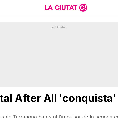
tal After All 'conquista'
es de Tarragona ha estat l'impulsor de la segona 