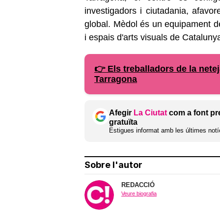
investigadors i ciutadania, afavore
global. Mèdol és un equipament de
i espais d'arts visuals de Catalunya, 
👉 Els treballadors de la net
Tarragona
Afegir
La Ciutat
com a font pr
gratuïta
Estigues informat amb les últimes notíc
Sobre l'autor
REDACCIÓ
Veure biografia