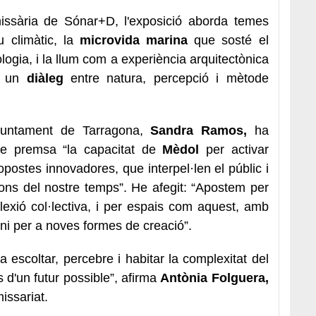
ssària de Sónar+D, l'exposició aborda temes
u climàtic, la
microvida marina
que sosté el
ologia, i la llum com a experiència arquitectònica
a un
diàleg
entre natura, percepció i mètode
Ajuntament de Tarragona,
Sandra Ramos,
ha
de premsa “la capacitat de
Mèdol
per activar
ostes innovadores, que interpel·len el públic i
ions del nostre temps”. He afegit: “Apostem per
flexió col·lectiva, i per espais com aquest, amb
ni per a noves formes de creació”.
a escoltar, percebre i habitar la complexitat del
ns d'un futur possible”, afirma
Antònia Folguera,
issariat.