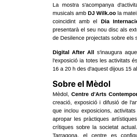
La mostra s'acompanya d'activit
musicals amb
DJ Wilk.oo
la matei
coincidint amb el
Dia Internac
presentarà el seu nou disc als ext
de Desilence projectats sobre els s
Digital After All
s'inaugura aque
l'exposició ia totes les activitats 
16 a 20 h des d'aquest dijous 15 
Sobre el Mèdol
Mèdol,
Centre d'Arts Contempo
creació, exposició i difusió de l
que inclou exposicions, activitat
apropar les pràctiques artístique
crítiques sobre la societat actua
Tarragona, el centre es confi