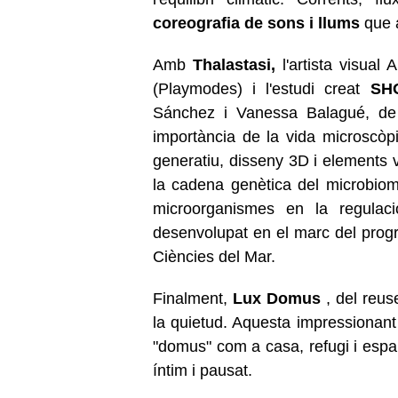
coreografia de sons i llums
que a
Amb
Thalastasi,
l'artista visual 
(Playmodes) i l'estudi creat
SH
Sánchez i Vanessa Balagué, de l
importància de la vida microscòpi
generatiu, disseny 3D i elements v
la cadena genètica del microbioma
microorganismes en la regulaci
desenvolupat en el marc del progra
Ciències del Mar.
Finalment,
Lux Domus
, del reus
la quietud. Aquesta impressionant
"domus" com a casa, refugi i espai
íntim i pausat.