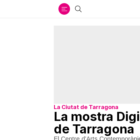
Ir
Cercar
al
contenido
La Ciutat de Tarragona
La mostra Digi
de Tarragona
El Centre d'Arts Contemporàni