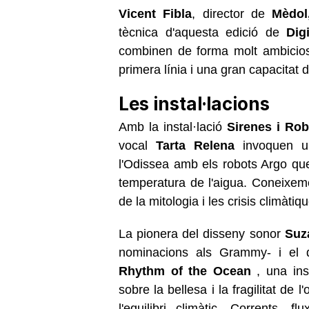
Vicent Fibla
, director de
Mèdol
tècnica d'aquesta edició de
Dig
combinen de forma molt ambiciosa
primera línia i una gran capacitat 
Les instal·lacions
Amb la instal·lació
Sirenes i Rob
vocal
Tarta Relena
invoquen un
l'Odissea amb els robots Argo qu
temperatura de l'aigua. Coneixeme
de la mitologia i les crisis climàtiq
La pionera del disseny sonor
Suz
nominacions als Grammy- i el d
Rhythm of the Ocean
, una inst
sobre la bellesa i la fragilitat de
l'equilibri climàtic. Corrents, 