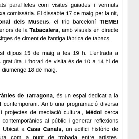
ats paral·leles com visites guiades i vermuts
xa comissària. El dissabte 17 de maig per la nit,
ional dels Museus
, el trio barceloní
TIEMEI
eriors de la
Tabacalera,
amb visuals en directe
itges de ciment de l'antiga fàbrica de tabacs.
st dijous 15 de maig a les 19 h. L'entrada a
és gratuïta. L'horari de visita és de 10 a 14 hi de
al diumenge 18 de maig.
rànies de Tarragona
, és un espai dedicat a la
'art contemporani. Amb una programació diversa
s i projectes de mediació cultural,
Mèdol
cerca
s contemporànies al públic i generar reflexions
l. Ubicat a
Casa Canals,
un edifici històric de
gura com a punt de trobada entre artistes,