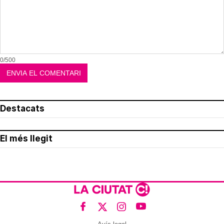
0/500
Destacats
El més llegit