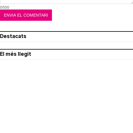
0/500
Destacats
El més llegit
Avís legal
Política de privacitat
Política de cookies
Qui som