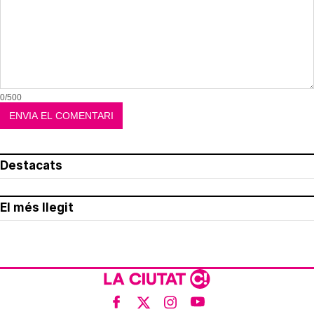
0/500
Destacats
El més llegit