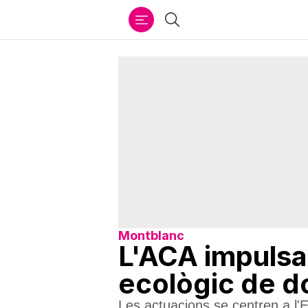
Ir
Cercar
al
contenido
Montblanc
L'ACA impulsa 
ecològic de do
Les actuacions se centren a l'