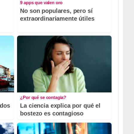
9 apps que valen oro
No son populares, pero sí
extraordinariamente útiles
¿Por qué se contagia?
odos
La ciencia explica por qué el
bostezo es contagioso