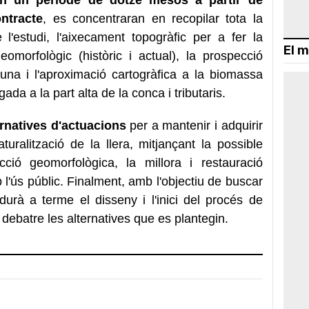
ontracte
, es concentraran en recopilar tota la
l'estudi, l'aixecament topogràfic per a fer la
El m
geomorfològic (històric i actual), la prospecció
auna i l'aproximació cartogràfica a la biomassa
ada a la part alta de la conca i tributaris.
ernatives d'actuacions
per a mantenir i adquirir
uralització de la llera, mitjançant la possible
cció geomorfològica, la millora i restauració
b l'ús públic. Finalment, amb l'objectiu de buscar
s durà a terme el disseny i l'inici del procés de
i debatre les alternatives que es plantegin.