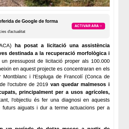
eferida de Google de forma
ACTIVAR ARA
ies d'actualitat
 (ACA)
ha posat a licitació una assistència
tives destinada a la recuperació morfològica i
 un pressupost de licitació proper als 100.000
eixin en aquest projecte es concentraran en els
er Montblanc i l'Espluga de Francolí (Conca de
 de l'octubre de 2019
van quedar malmesos i
upats, principalment per a usos agrícoles,
tant, l'objectiu és fer una diagnosi en aquests
e futurs aiguats i dur a terme actuacions per a
en un període de dotze mesos a partir de