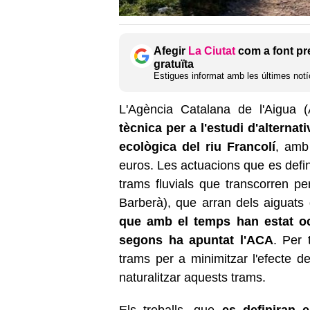
Afegir
La Ciutat
com a font pr
gratuïta
Estigues informat amb les últimes notíc
L'Agència Catalana de l'Aigua
tècnica per a l'estudi d'alterna
ecològica del riu Francolí
, amb
euros. Les actuacions que es defin
trams fluvials que transcorren p
Barberà), que arran dels aiguats
que amb el temps han estat oc
segons ha apuntat l'ACA
. Per 
trams per a minimitzar l'efecte d
naturalitzar aquests trams.
Els treballs, que
es definiran 