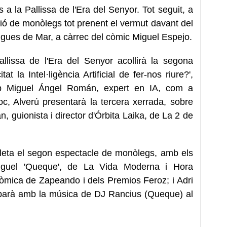
s a la Pallissa de l'Era del Senyor. Tot seguit, a
ió de monòlegs tot prenent el vermut davant del
tigues de Mar, a càrrec del còmic Miguel Espejo.
allissa de l'Era del Senyor acollirà la segona
tat la Intel·ligència Artificial de fer-nos riure?',
mb Miguel Ángel Román, expert en IA, com a
lloc, Alverú presentarà la tercera xerrada, sobre
, guionista i director d'Órbita Laika, de La 2 de
ioleta el segon espectacle de monòlegs, amb els
guel 'Queque', de La Vida Moderna i Hora
còmica de Zapeando i dels Premios Feroz; i Adri
abarà amb la música de DJ Rancius (Queque) al