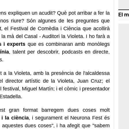
ns expliquen un acudit? Què pot arribar a fer la
El m
 fer-nos riure? Són algunes de les preguntes que
, el Festival de Comèdia i Ciència que acollirà
e la mà del Casal - Auditori la Violeta. I ho farà a
s i experts
que es combinaran amb monòlegs
ínia
, talent per descobrir, podcasts en directe,
s.
 a la Violeta, amb la presència de l'alcaldessa
el director artístic de la Violeta, Juan Cruz; el
 festival, Miguel Martín; i el còmic i presentador
Estadella.
est gran format barregem dues coses molt
i la ciència
, i segurament el Neurona Fest és
a aquestes dues coses", i ha afegit que "sabem