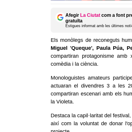
Afegir
La Ciutat
com a font pr
gratuïta
Estigues informat amb les últimes notíc
Els monòlegs de reconeguts hum
Miguel 'Queque', Paula Púa, 
compartiran protagonisme amb xe
comèdia i la ciència.
Monologuistes amateurs particip
actuaran el divendres 3 a les 2
compartiran escenari amb els humo
la Violeta.
Destaca la capil·laritat del festiva
així com la voluntat de donar l'op
projecte.