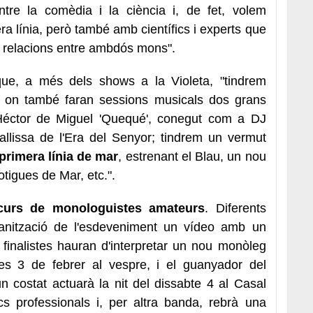
ntre la comèdia i la ciència i, de fet, volem
a línia, però també amb científics i experts que
s relacions entre ambdós mons".
que, a més dels shows a la Violeta, "tindrem
, on també faran sessions musicals dos grans
éctor de Miguel 'Quequé', conegut com a DJ
allissa de l'Era del Senyor; tindrem un vermut
primera línia de mar
, estrenant el Blau, un nou
tigues de Mar, etc.".
curs de monologuistes amateurs
. Diferents
rganització de l'esdeveniment un vídeo amb un
 finalistes hauran d'interpretar un nou monòleg
res 3 de febrer al vespre, i el guanyador del
 costat actuarà la nit del dissabte 4 al Casal
cs professionals i, per altra banda, rebrà una