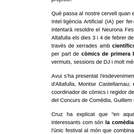
Què passa al nostre cervell quan e
Intel·ligència Artificial (IA) per
intentarà resoldre el Neurona Fest
Altafulla els dies 3 i 4 de febrer d
través de xerrades amb
científic
per part de
còmics de primera l
vermuts, sessions de DJ i molt mé
Avui s’ha presentat l'esdeveniment
d'Altafulla, Montse Castellarnau; 
coordinador de còmics i regidor del
del Concurs de Comèdia, Guillem 
Cruz ha explicat que "en aqu
interessants com són
la comèdia 
l'únic festival al món que combin