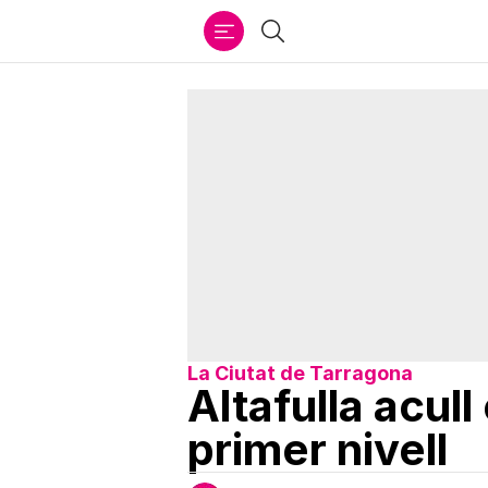
Ir
Cercar
al
contenido
La Ciutat de Tarragona
Altafulla acul
primer nivell