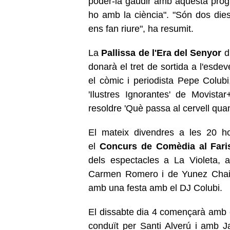
poder-la gaudir amb aquesta prog
ho amb la ciència". "Són dos die
ens fan riure", ha resumit.
La
Pallissa de l'Era del Senyor
d'
donarà el tret de sortida a l'esde
el còmic i periodista Pepe Colubi
'Ilustres Ignorantes' de Movistar
resoldre 'Què passa al cervell quan
El mateix divendres a les 20 ho
el
Concurs de Comèdia al Faris
dels espectacles a La Violeta,
Carmen Romero i de Yunez Chaib. 
amb una festa amb el DJ Colubi.
El dissabte dia 4 començarà amb
conduït per Santi Alverú i amb J