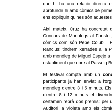
que hi ha una relació directa e
aprofundir-hi amb còmics de primer
ens expliquin quines són aqueste
Així mateix, Cruz ha concretat 
Concurs de Monòlegs al Faristol
còmics com són Pepe Colubi i H
Rancius; tindrem xerrades a la P
amb monòleg de Miguel Espejo a
establiment que obre al Passeig Bo
El festival compta amb un
con
participants ja han enviat a l'o
monòleg d'entre 3 i 5 minuts. Els
d'entre 8 i 12 minuts el divend
certamen rebrà dos premis: per un
Auditori la Violeta amb els còmi