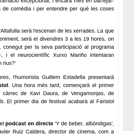
ramació excepcional, i encara més en barrejar-
s de comèdia i per entendre per què les coses
Altafulla serà l'escenari de les xerrades. La que
veniment, serà el divendres 3 a les 19 hores, on
, conegut per la seva participació al programa
+, i el neurocientífic Xurxo Mariño intentaran
 rius?'
res, l'humorista Guillem Estadella presentarà
tol
. Una hora més tard, començarà el primer
 a càrrec de Xavi Daura, de Vengamonjas, de
El primer dia de festival acabarà al Faristol
 el
podcast en directe
'Y de beber, albóndigas',
avier Ruiz Caldera, director de cinema, com a