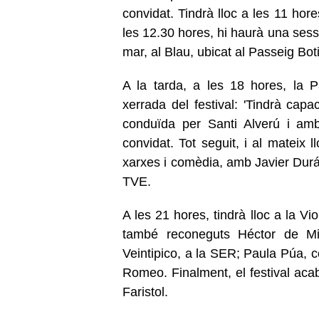
convidat. Tindrà lloc a les 11 hore
les 12.30 hores, hi haurà una sess
mar, al Blau, ubicat al Passeig Bo
A la tarda, a les 18 hores, la P
xerrada del festival: 'Tindrà capaci
conduïda per Santi Alverú i a
convidat. Tot seguit, i al mateix 
xarxes i comèdia, amb Javier Durán
TVE.
A les 21 hores, tindrà lloc a la V
també reconeguts Héctor de Mi
Veintipico, a la SER; Paula Púa, 
Romeo. Finalment, el festival ac
Faristol.