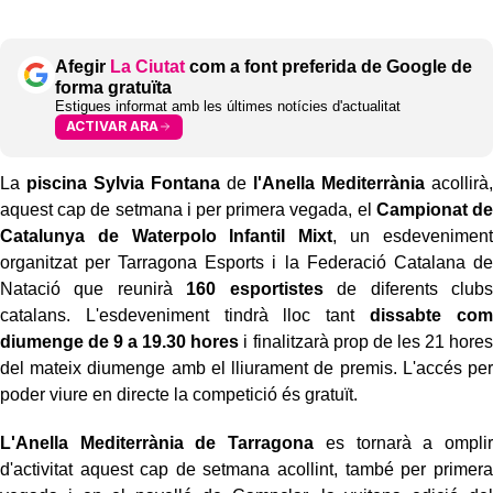
Afegir
La Ciutat
com a font preferida de Google de
forma gratuïta
Estigues informat amb les últimes notícies d'actualitat
ACTIVAR ARA
La
piscina Sylvia Fontana
de
l'Anella Mediterrània
acollirà,
aquest cap de setmana i per primera vegada, el
Campionat de
Catalunya de Waterpolo Infantil Mixt
, un esdeveniment
organitzat per Tarragona Esports i la Federació Catalana de
Natació que reunirà
160 esportistes
de diferents clubs
catalans. L'esdeveniment tindrà lloc tant
dissabte com
diumenge de 9 a 19.30 hores
i finalitzarà prop de les 21 hores
del mateix diumenge amb el lliurament de premis. L'accés per
poder viure en directe la competició és gratuït.
L'Anella Mediterrània de Tarragona
es tornarà a omplir
d'activitat aquest cap de setmana acollint, també per primera