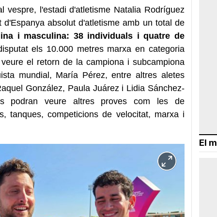
 vespre, l'estadi d'atletisme Natalia Rodríguez
t d'Espanya absolut d'atletisme amb un total de
na i masculina: 38 individuals i quatre de
 disputat els 10.000 metres marxa en categoria
 veure el retorn de la campiona i subcampiona
ista mundial, María Pérez, entre altres aletes
 Raquel González, Paula Juárez i Lidia Sánchez-
s podran veure altres proves com les de
ns, tanques, competicions de velocitat, marxa i
El m