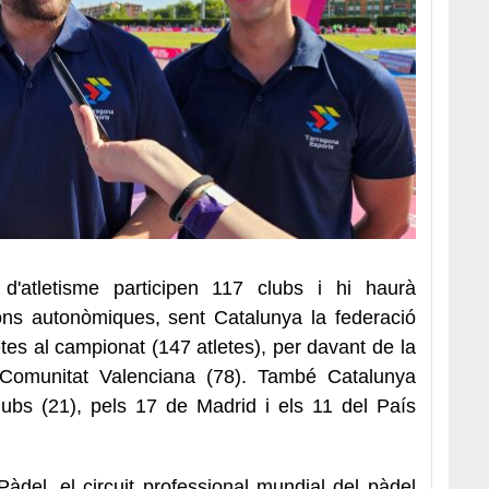
d'atletisme participen 117 clubs i hi haurà
ons autonòmiques, sent Catalunya la federació
es al campionat (147 atletes), per davant de la
 Comunitat Valenciana (78). També Catalunya
ubs (21), pels 17 de Madrid i els 11 del País
àdel, el circuit professional mundial del pàdel