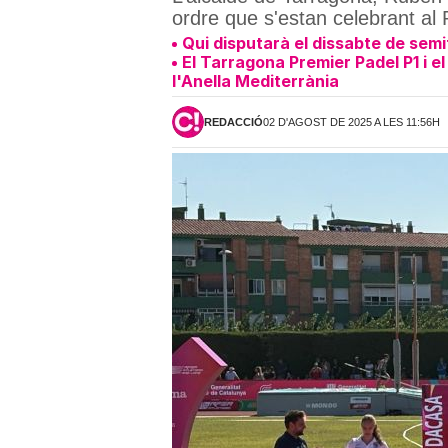
ordre que s'estan celebrant al 
Qui disputarà el dissabte de semi
El Tarragona Premier Padel P1 i 
l'Anella Mediterrània
REDACCIÓ
02 D'AGOST DE 2025 A LES 11:56H