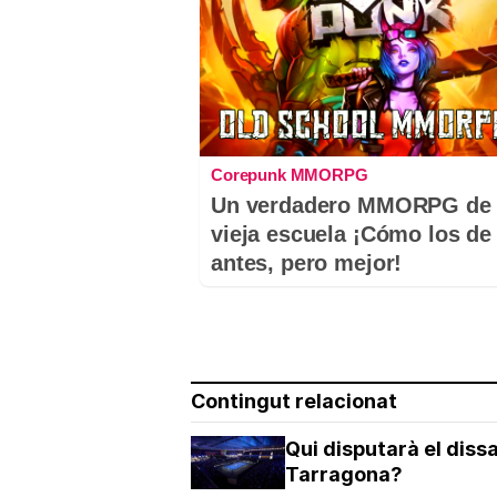
Corepunk MMORPG
Un verdadero MMORPG de 
vieja escuela ¡Cómo los de
antes, pero mejor!
Contingut relacionat
Qui disputarà el diss
Tarragona?