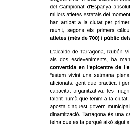
del Campionat d'Espanya absolut
millors atletes estatals del momen
han arribat a la ciutat per pri
reunit, segons els primers càlcul
atletes (més de 700) i públic d
L'alcalde de Tarragona, Rubén Viñ
als dos esdeveniments, ha mani
convertida en l'epicentre de l'e
"estem vivint una setmana plena d'
aficionats, gent que practica i ge
capacitat organitzativa, les magní
talent humà que tenim a la ciutat.
aposta d’aquest govern municipal
dinamització. Tarragona és una cap
feina que es fa perquè això sigui ai