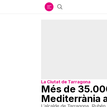
Ir
Cercar
al
contenido
La Ciutat de Tarragona
Més de 35.000
Mediterrània 
L’alcalde de Tarragona, Rubén 