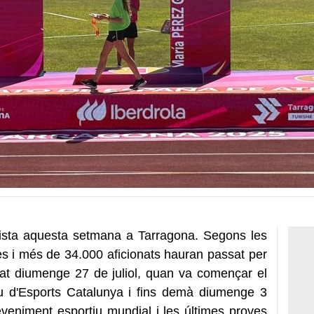
onista aquesta setmana a Tarragona. Segons les
s i més de 34.000 aficionats hauran passat per
sat diumenge 27 de juliol, quan va començar el
u d'Esports Catalunya i fins demà diumenge 3
eveniment esportiu mundial i les últimes proves