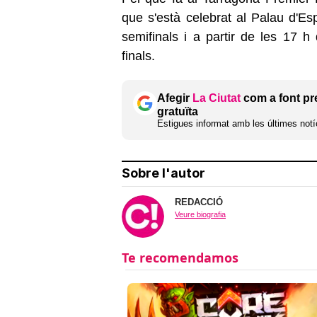
que s'està celebrat al Palau d'E
semifinals i a partir de les 17 
finals.
Afegir
La Ciutat
com a font pr
gratuïta
Estigues informat amb les últimes notíc
Sobre l'autor
REDACCIÓ
Veure biografia