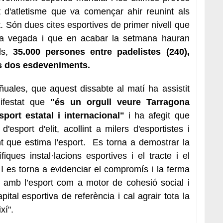
 d'atletisme que va començar ahir reunint als
t. Són dues cites esportives de primer nivell que
mera vegada i que en acabar la setmana hauran
s,
35.000 persones entre padelistes (240),
els dos esdeveniments.
uales, que aquest dissabte al matí ha assistit
festat que
"és un orgull veure Tarragona
sport estatal i internacional"
i ha afegit que
esport d'elit, acollint a milers d'esportistes i
nt que estima l'esport. Es torna a demostrar la
fiques instal·lacions esportives i el tracte i el
 I es torna a evidenciar el compromís i la ferma
 amb l’esport com a motor de cohesió social i
ital esportiva de referència i cal agrair tota la
xí".