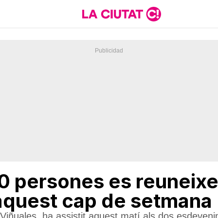
 persones es reuneixen
aquest cap de setmana
Viñuales, ha assistit aquest matí als dos esdeven