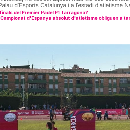
Palau d'Esports Catalunya i a l'estadi d'atletisme 
finals del Premier Padel P1 Tarragona?
el Campionat d'Espanya absolut d'atletisme obliguen a t