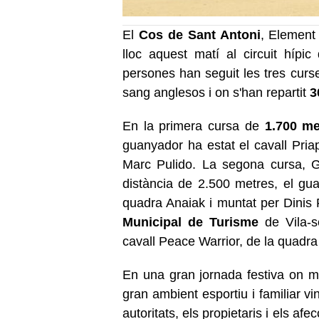
El
Cos de Sant Antoni
, Element 
lloc aquest matí al circuit hípic
persones han seguit les
tres curs
sang anglesos i on s'han
repartit
3
En la primera cursa de
1.700 me
guanyador ha estat el cavall Pri
Marc Pulido. La segona cursa, 
distància de 2.500 metres, el gu
quadra Anaiak i muntat per Dinis F
Municipal de Turisme
de Vila-s
cavall Peace Warrior, de la quadra
En una gran jornada festiva on 
gran ambient esportiu i familiar vi
autoritats, els propietaris i els af