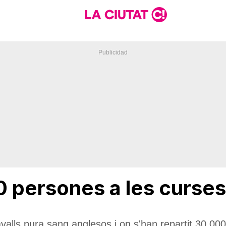
 persones a les curses
avalls pura sang anglesos i on s'han repartit 30.00