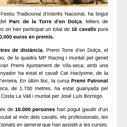
Festiu Tradicional d’Interès Nacional, ha tingut
 del
Parc de la Torre d’en Dolça
. Milers de
es on
han participat un total de
16 cavalls
pura
0.000 euros en premis.
tres de distància
, Premi Torre d’en Dolça, el
apo, de la quadra MP Racing i muntat pel genet
Gran Premi Ajuntament de Vila-seca, amb una
anyador ha estat el cavall Cat Haclysme, de la
erreira. En últim lloc, la cursa
Premi Patronat
eca, de 1.700 metres, ha estat guanyada pel
 Costa La Vall i muntat per José Luís Borrego.
més de
10.000 persones
han pogut gaudir d’un
nculat al món dels cavalls, els professionals, les
eccionats en general que han assistit a les curses,