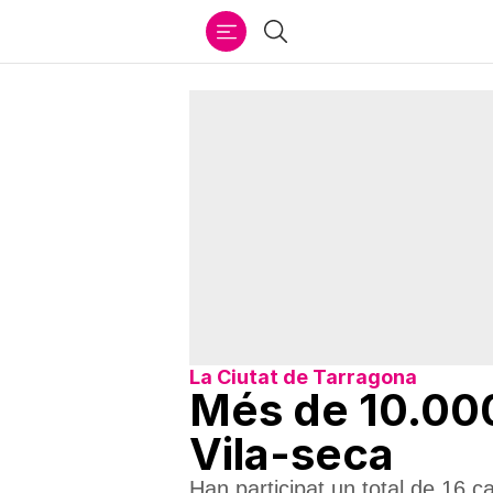
Ir
Cercar
al
contenido
La Ciutat de Tarragona
Més de 10.000
Vila-seca
Han participat un total de 16 c