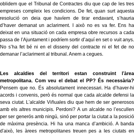
oblidem que el Tribunal de Contractes diu que cap de les tres
empreses compleix les condicions. De fet, quan surt aquesta
resolució on deia que havíem de tirar endavant, s’hauria
d’haver demanat un aclariment. I això no es va fer. Ens ha
deixat en una situació on cada empresa obre recursos a cada
passa de l'Ajuntament i podríem sortir d’aquí en set o vuit anys.
No s’ha fet bé ni en el disseny del contracte ni el fet de no
demanar l’aclariment al tribunal. Anem a cegues.
Les alcaldies del territori estan construint l’àrea
metropolitana. Com veu el debat el PP? És necessària?
Pensem que no. És absolutament innecessari. Ha d’haver-hi
acords i convenis, però és normal que cada alcalde defensi la
seva ciutat. L'alcalde Viñuales diu que hem de ser generosos
amb els altres municipis. Perdoni? A un alcalde no l’escullen
per ser generós amb ningú, sinó per portar la ciutat a la posició
de màxima presència. Hi ha una manca d’ambició. A banda
d'això, les àrees metropolitanes treuen pes a les ciutats en