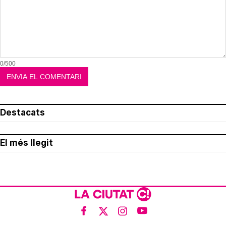
0/500
Destacats
El més llegit