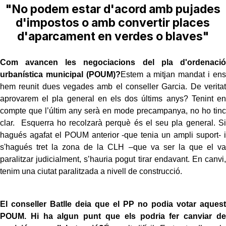
"No podem estar d'acord amb pujades
d'impostos o amb convertir places
d'aparcament en verdes o blaves"
Com avancen les negociacions del pla d'ordenació
urbanística municipal (POUM)?
Estem a mitjan mandat i ens
hem reunit dues vegades amb el conseller Garcia. De veritat
aprovarem el pla general en els dos últims anys? Tenint en
compte que l’últim any serà en mode precampanya, no ho tinc
clar. Esquerra ho recolzarà perquè és el seu pla general. Si
hagués agafat el POUM anterior -que tenia un ampli suport- i
s'hagués tret la zona de la CLH –que va ser la que el va
paralitzar judicialment, s’hauria pogut tirar endavant. En canvi,
tenim una ciutat paralitzada a nivell de construcció.
El conseller Batlle deia que el PP no podia votar aquest
POUM.
Hi ha algun punt que els podria fer canviar de