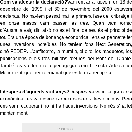
Com va afectar la declaració?
Vam entrar al govern un 13 de
desembre del 1999 i el 30 de novembre del 2000 estàvem
declarats. No havíem passat mai la primera fase del cribratge i
en onze mesos vam passar les tres. Quan vam tornar
d’Austràlia vaig dir: això no és el final de res, és el principi de
tot. Era una època de bonança econòmica i ens va permetre fer
unes inversions increïbles. No teníem fons Next Generation,
sinó FEDER. L’amfiteatre, la muralla, el circ, les maquetes, les
publicacions o els tres milions d’euros del Pont del Diable.
També es va fer molta pedagogia com l’Escola Adopta un
Monument, que hem demanat que es torni a recuperar.
I després d’aquests vuit anys?
Després va venir la gran crisi
econòmica i es van esmerçar recursos en altres opcions. Però
ens vam recuperar i no hi ha hagut inversions. Només s’ha fet
manteniment.