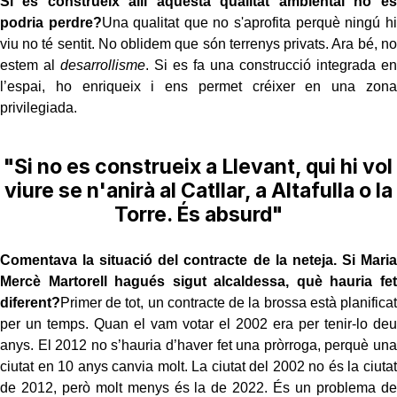
Si es construeix allí aquesta qualitat ambiental no es
podria perdre?
Una qualitat que no s'aprofita perquè ningú hi
viu no té sentit. No oblidem que són terrenys privats. Ara bé, no
estem al
desarrollisme
. Si es fa una construcció integrada en
l’espai, ho enriqueix i ens permet créixer en una zona
privilegiada.
"Si no es construeix a Llevant, qui hi vol
viure se n'anirà al Catllar, a Altafulla o la
Torre. És absurd"
Comentava la situació del contracte de la neteja. Si Maria
Mercè Martorell hagués sigut alcaldessa, què hauria fet
diferent?
Primer de tot, un contracte de la brossa està planificat
per un temps. Quan el vam votar el 2002 era per tenir-lo deu
anys. El 2012 no s’hauria d’haver fet una pròrroga, perquè una
ciutat en 10 anys canvia molt. La ciutat del 2002 no és la ciutat
de 2012, però molt menys és la de 2022. És un problema de